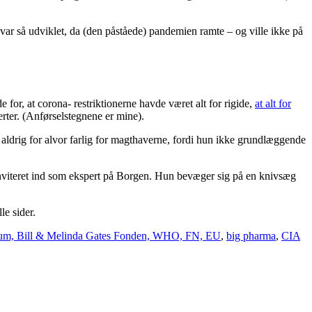
ar så udviklet, da (den påståede) pandemien ramte – og ville ikke på
for, at corona- restriktionerne havde været alt for rigide,
at alt for
erter. (Anførselstegnene er mine).
 aldrig for alvor farlig for magthaverne, fordi hun ikke grundlæggende
r inviteret ind som ekspert på Borgen. Hun bevæger sig på en knivsæg
le sider.
um, Bill & Melinda Gates Fonden, WHO, FN, EU
,
big pharma
,
CIA