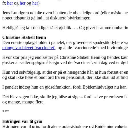
fx
her
og
her
og
her
).
Jens Lundgren udtalte oven i hatten de ubetalelige ord (eller måske net
noget tidspunkt gå ind i at diskutere bivirkninger.
Heldigt? Jeg la’r den lige stå et øjeblik …. Og giver i samme ombærin
Christine Stabell Benn
Den eneste oplægsholder i panelet, der gravede et spadestik dybere va
mange var blevet ’vaccineret’
, og at de ’vaccinerede’ med bivirkninger
Hvor stor pris jeg end sætter på Christine Stabell Benn og hendes kæm
ønsker at sætter spørgsmålstegn ved de ’vacciner’, vi i dag ved er død
Hun ved selvfølgelig, at det er på et hængende hår, at hun fortsat er 
og skal ikke høre et ondt ord fra en pensionist, der ikke skal ud at fin
I panelet indtog hun en gidselfunktion, fordi Epidemiudvalget nu kan h
Det blev sagen ikke, skulle jeg hilse at sige – fordi selve præmissen ik
og mange, mange flere.
***
Høringen var til grin
Høringen var til grin, fordi alene oplægsholdere og Epidemiudvalgets 