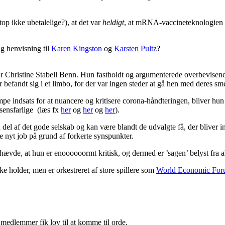
op ikke ubetalelige?), at det var
heldigt
, at mRNA-vaccineteknologien v
g henvisning til
Karen Kingston
og
Karsten Pultz
?
r Christine Stabell Benn. Hun fastholdt og argumenterede overbevisende 
 befandt sig i et limbo, for der var ingen steder at gå hen med deres sm
pe indsats for at nuancere og kritisere corona-håndteringen, bliver hun
sensfarlige
(læs fx
her
og
her
og
her
).
en del af det gode selskab og kan være blandt de udvalgte få, der blive
de nyt job på grund af forkerte synspunkter.
ævde, at hun er enoooooormt kritisk, og dermed er ’sagen’ belyst fra al
ke holder, men er orkestreret af store spillere som
World Economic For
medlemmer fik lov til at komme til orde.