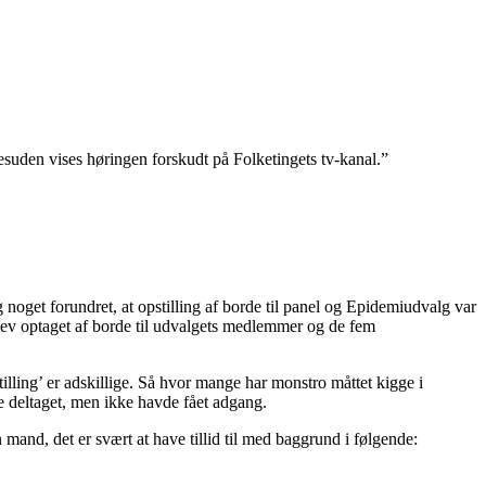
esuden vises høringen forskudt på Folketingets tv-kanal.”
noget forundret, at opstilling af borde til panel og Epidemiudvalg var
blev optaget af borde til udvalgets medlemmer og de fem
tilling’ er adskillige. Så hvor mange har monstro måttet kigge i
ave deltaget, men ikke havde fået adgang.
and, det er svært at have tillid til med baggrund i følgende: