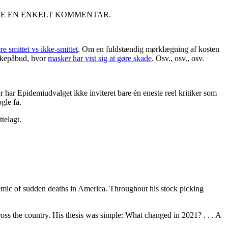
ARE EN ENKELT KOMMENTAR.
re smittet vs ikke-smittet
. Om en fuldstændig mørklægning af kosten
kepåbud, hvor
masker har vist sig at gøre skade
. Osv., osv., osv.
 har Epidemiudvalget ikke inviteret bare én eneste reel kritiker som
gle få.
telagt.
mic of sudden deaths in America. Throughout his stock picking
oss the country. His thesis was simple: What changed in 2021? . . . A