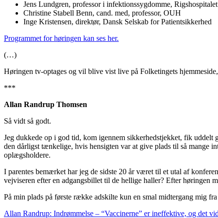
Jens Lundgren, professor i infektionssygdomme, Rigshospitalet
Christine Stabell Benn, cand. med, professor, OUH
Inge Kristensen, direktør, Dansk Selskab for Patientsikkerhed
Programmet for høringen kan ses her.
(…)
Høringen tv-optages og vil blive vist live på Folketingets hjemmeside
***
Allan Randrup Thomsen
Så vidt så godt.
Jeg dukkede op i god tid, kom igennem sikkerhedstjekket, fik uddelt g
den dårligst tænkelige, hvis hensigten var at give plads til så mange
oplægsholdere.
I parentes bemærket har jeg de sidste 20 år været til et utal af konfer
vejviseren efter en adgangsbillet til de hellige haller? Efter høringen 
På min plads på første række adskilte kun en smal midtergang mig fra
Allan Randrup: Indrømmelse – “Vaccinerne” er ineffektive, og det vids