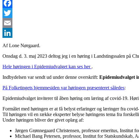
Facebook
Twitter
Email
LinkedIn
Af Lone Nørgaard.
Onsdag d. 3. maj 2023 deltog jeg i en høring i Landstingssalen på Chri
Hele høringen i Epidemiudvalget kan ses her
.
Indbydelsen var sendt ud under denne overskrift:
Epidemiudvalget in
På Folketingets hjemmesiden var høringen præsenteret således
:
Epidemiudvalget inviterer til åben høring om læring af covid-19. Hør
Formålet med høringen er at få belyst erfaringer og læringer fra cov
Til høringen vil en række eksperter belyse høringens tema fra forskelli
Under høringen bliver der givet oplæg af:
Jørgen Grønnegaard Christensen, professor emeritus, Institut f
Michael Bang Petersen, professor, Institut for Statskundskab, A