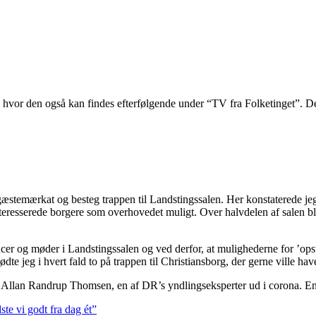
, hvor den også kan findes efterfølgende under “TV fra Folketinget”. D
æstemærkat og besteg trappen til Landstingssalen. Her konstaterede jeg 
 interesserede borgere som overhovedet muligt. Over halvdelen af salen 
encer og møder i Landstingssalen og ved derfor, at mulighederne for ’ops
mødte jeg i hvert fald to på trappen til Christiansborg, der gerne ville h
 Allan Randrup Thomsen, en af DR’s yndlingseksperter ud i corona. En m
te vi godt fra dag ét”