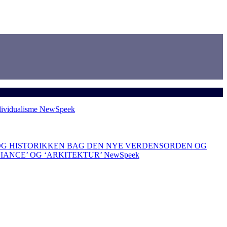
dividualisme
NewSpeek
OG HISTORIKKEN BAG DEN NYE VERDENSORDEN OG
LIANCE’ OG ‘ARKITEKTUR’
NewSpeek