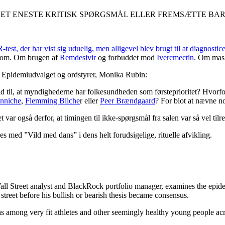
LE ET ENESTE KRITISK SPØRGSMÅL ELLER FREMSÆTTE B
est, der har vist sig uduelig, men alligevel blev brugt til at diagnostice
gdom. Om brugen af
Remdesivir
og forbuddet mod
Ivercmectin
. Om mas
or Epidemiudvalget og ordstyrer, Monika Rubin:
id til, at myndighederne har folkesundheden som førsteprioritet? Hvorfor
nniche
,
Flemming Bliche
r eller
Peer Brændgaard
? For blot at nævne no
ar også derfor, at timingen til ikke-spørgsmål fra salen var så vel tilret
 med ”Vild med dans” i dens helt forudsigelige, rituelle afvikling.
l Street analyst and BlackRock portfolio manager, examines the epide
e street before his bullish or bearish thesis became consensus.
s among very fit athletes and other seemingly healthy young people acr