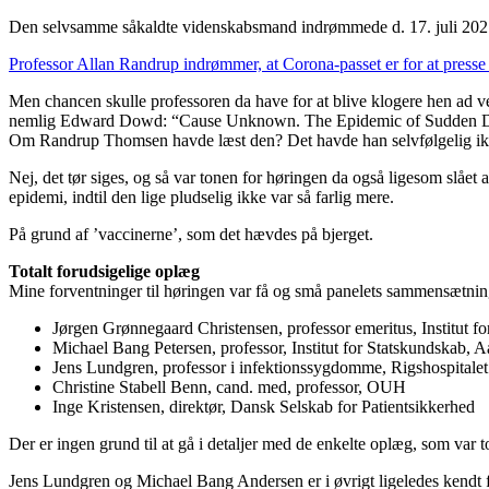
Den selvsamme såkaldte videnskabsmand indrømmede d. 17. juli 2021, a
Professor Allan Randrup indrømmer, at Corona-passet er for at presse 
Men chancen skulle professoren da have for at blive klogere hen ad vej
nemlig Edward Dowd: “Cause Unknown. The Epidemic of Sudden D
Om Randrup Thomsen havde læst den? Det havde han selvfølgelig ikke,
Nej, det tør siges, og så var tonen for høringen da også ligesom slået a
epidemi, indtil den lige pludselig ikke var så farlig mere.
På grund af ’vaccinerne’, som det hævdes på bjerget.
Totalt forudsigelige oplæg
Mine forventninger til høringen var få og små panelets sammensætning
Jørgen Grønnegaard Christensen, professor emeritus, Institut f
Michael Bang Petersen, professor, Institut for Statskundskab, A
Jens Lundgren, professor i infektionssygdomme, Rigshospitalet
Christine Stabell Benn, cand. med, professor, OUH
Inge Kristensen, direktør, Dansk Selskab for Patientsikkerhed
Der er ingen grund til at gå i detaljer med de enkelte oplæg, som var t
Jens Lundgren og Michael Bang Andersen er i øvrigt ligeledes kendt for