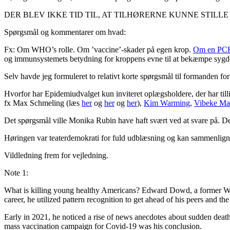
DER BLEV IKKE TID TIL, AT TILHØRERNE KUNNE STIL
Spørgsmål og kommentarer om hvad:
Fx: Om WHO’s rolle. Om ’vaccine’-skader på egen krop.
Om en PCR-t
og immunsystemets betydning for kroppens evne til at bekæmpe sy
Selv havde jeg formuleret to relativt korte spørgsmål til formanden f
Hvorfor har Epidemiudvalget kun inviteret oplægsholdere, der har till
fx Max Schmeling (læs
her
og
her
og
her
),
Kim Warming
,
Vibeke Ma
Det spørgsmål ville Monika Rubin have haft svært ved at svare på. Det v
Høringen var teaterdemokrati for fuld udblæsning og kan sammenlignes
Vildledning frem for vejledning.
Note 1:
What is killing young healthy Americans? Edward Dowd, a former Wal
career, he utilized pattern recognition to get ahead of his peers and th
Early in 2021, he noticed a rise of news anecdotes about sudden death
mass vaccination campaign for Covid-19 was his conclusion.