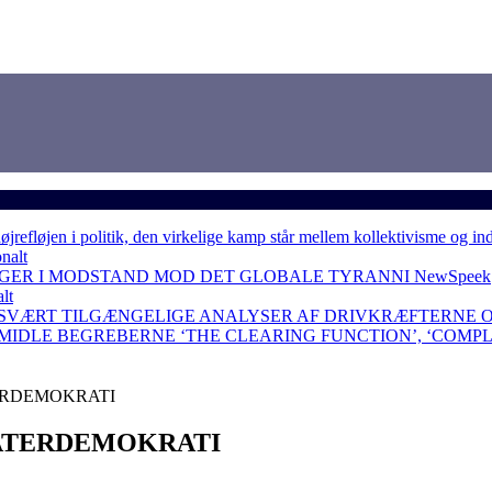
løjen i politik, den virkelige kamp står mellem kollektivisme og in
nalt
NGER I MODSTAND MOD DET GLOBALE TYRANNI
NewSpeek
lt
 SVÆRT TILGÆNGELIGE ANALYSER AF DRIVKRÆFTERNE 
RMIDLE BEGREBERNE ‘THE CLEARING FUNCTION’, ‘COMP
ERDEMOKRATI
EATERDEMOKRATI