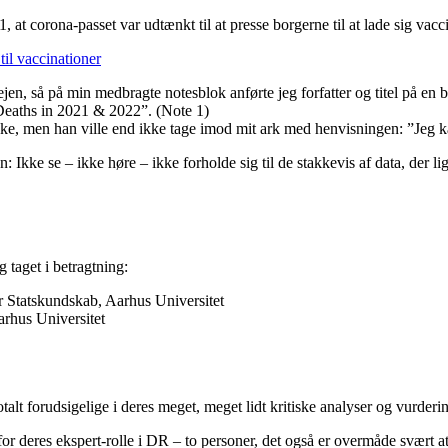
t corona-passet var udtænkt til at presse borgerne til at lade sig vac
til vaccinationer
en, så på min medbragte notesblok anførte jeg forfatter og titel på en 
eaths in 2021 & 2022”.
(Note 1)
 men han ville end ikke tage imod mit ark med henvisningen: ”Jeg kan
n: Ikke se – ikke høre – ikke forholde sig til de stakkevis af data, der l
 taget i betragtning:
or Statskundskab, Aarhus Universitet
arhus Universitet
otalt forudsigelige i deres meget, meget lidt kritiske analyser og vurder
 deres ekspert-rolle i DR – to personer, det også er overmåde svært at ha