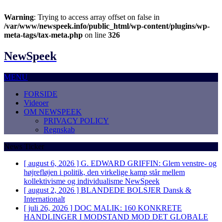
Warning
: Trying to access array offset on false in
/var/www/newspeek.info/public_html/wp-content/plugins/wp-
meta-tags/tax-meta.php
on line
326
NewSpeek
MENU
FORSIDE
Videoer
OM NEWSPEEK
PRIVACY POLICY
Regnskab
News Ticker
[ august 6, 2026 ]
G. EDWARD GRIFFIN: Glem venstre- og
højrefløjen i politik, den virkelige kamp står mellem
kollektivisme og individualisme
NewSpeek
[ august 2, 2026 ]
BLANDEDE BOLSJER
Dansk &
Internationalt
[ juli 26, 2026 ]
DOC MALIK: 160 KONKRETE
HANDLINGER I MODSTAND MOD DET GLOBALE