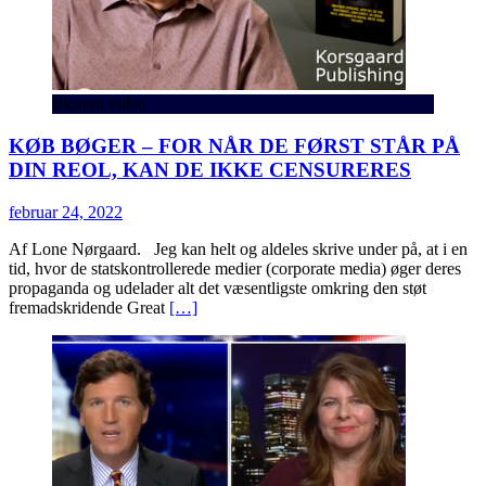
Ekstern video
KØB BØGER – FOR NÅR DE FØRST STÅR PÅ
DIN REOL, KAN DE IKKE CENSURERES
februar 24, 2022
Af Lone Nørgaard. Jeg kan helt og aldeles skrive under på, at i en
tid, hvor de statskontrollerede medier (corporate media) øger deres
propaganda og udelader alt det væsentligste omkring den støt
fremadskridende Great
[…]