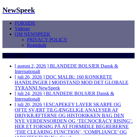
NewSpeek
FORSIDE
Videoer
OM NEWSPEEK
PRIVACY POLICY
Regnskab
News Ticker
[ august 2, 2026 ]
BLANDEDE BOLSJER
Dansk &
Internationalt
[ juli 26, 2026 ]
DOC MALIK: 160 KONKRETE
HANDLINGER I MODSTAND MOD DET GLOBALE
TYRANNI
NewSpeek
[ juli 24, 2026 ]
BLANDEDE BOLSJER
Dansk &
Internationalt
[ juli 20, 2026 ]
ESCAPEKEY LAVER SKARPE OG
OFTE SVÆRT TILGÆNGELIGE ANALYSER AF
DRIVKRÆFTERNE OG HISTORIKKEN BAG DEN
NYE VERDENSORDEN OG ‘TECNOCRACY RISING’.
HER ET FORSØG PÅ AT FORMIDLE BEGREBERNE
‘THE CLEARING FUNCTION’, ‘COMPLIANCE’ OG