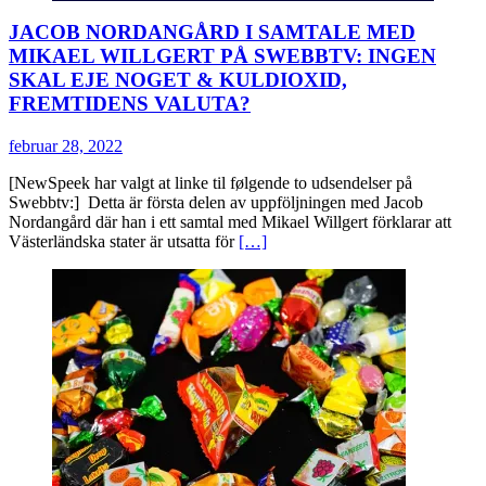
JACOB NORDANGÅRD I SAMTALE MED
MIKAEL WILLGERT PÅ SWEBBTV: INGEN
SKAL EJE NOGET & KULDIOXID,
FREMTIDENS VALUTA?
februar 28, 2022
[NewSpeek har valgt at linke til følgende to udsendelser på
Swebbtv:] Detta är första delen av uppföljningen med Jacob
Nordangård där han i ett samtal med Mikael Willgert förklarar att
Västerländska stater är utsatta för
[…]