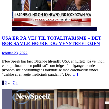
Ekstern video
USA ER PÅ VEJ TIL TOTALITARISME – DET
BØR SAMLE HØJRE- OG VENSTREFLØJEN
februar 23, 2022
[NewSpeek har fået følgende tilsendt]: USA er hurtigt “på vej ind i
en kup-situation, en politistat” som følge af de igangværende
økonomiske nedlukninger i forbindelse med coronavirus under
“dække af en ægte medicinsk pandemi”. Det
[…]
Indlægsinddeling
1
2
…
7
»