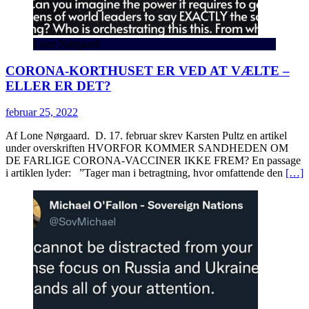
Lone Nørgaard
CORONA-KORTHUSET ER VED AT VÆLTE –
ELLER ER DET?
februar 25, 2022
Af Lone Nørgaard. D. 17. februar skrev Karsten Pultz en artikel
under overskriften HVORFOR KOMMER SANDHEDEN OM
DE FARLIGE CORONA-VACCINER IKKE FREM? En passage
i artiklen lyder: ”Tager man i betragtning, hvor omfattende den
[…]