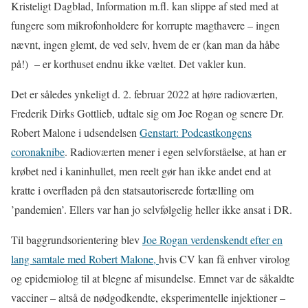
Kristeligt Dagblad, Information m.fl. kan slippe af sted med at
fungere som mikrofonholdere for korrupte magthavere – ingen
nævnt, ingen glemt, de ved selv, hvem de er (kan man da håbe
på!)
– er korthuset endnu ikke væltet. Det vakler kun.
Det er således ynkeligt d. 2. februar 2022 at høre radioværten,
Frederik Dirks Gottlieb, udtale sig om Joe Rogan og senere Dr.
Robert Malone i udsendelsen
Genstart: Podcastkongens
coronaknibe
. Radioværten mener i egen selvforståelse, at han er
krøbet ned i kaninhullet, men reelt gør han ikke andet end at
kratte i overfladen på den statsautoriserede fortælling om
’pandemien’. Ellers var han jo selvfølgelig heller ikke ansat i DR.
Til baggrundsorientering blev
Joe Rogan verdenskendt efter en
lang samtale med Robert Malone,
hvis CV kan få enhver virolog
og epidemiolog til at blegne af misundelse. Emnet var de såkaldte
vacciner – altså de nødgodkendte, eksperimentelle injektioner –