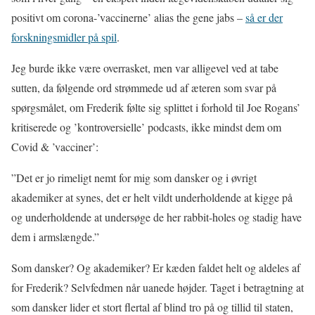
positivt om corona-’vaccinerne’ alias the gene jabs –
så er der
forskningsmidler på spil
.
Jeg burde ikke være overrasket, men var alligevel ved at tabe
sutten, da følgende ord strømmede ud af æteren som svar på
spørgsmålet, om Frederik følte sig splittet i forhold til Joe Rogans’
kritiserede og ’kontroversielle’ podcasts, ikke mindst dem om
Covid & ’vacciner’:
”Det er jo rimeligt nemt for mig som dansker og i øvrigt
akademiker at synes, det er helt vildt underholdende at kigge på
og underholdende at undersøge de her rabbit-holes og stadig have
dem i armslængde.”
Som dansker? Og akademiker? Er kæden faldet helt og aldeles af
for Frederik? Selvfedmen når uanede højder. Taget i betragtning at
som dansker lider et stort flertal af blind tro på og tillid til staten,