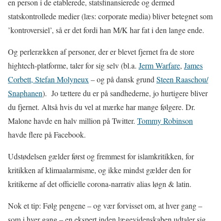
en person i de etablerede, statsfinansierede og dermed
statskontrollede medier (læs: corporate media) bliver betegnet som
’kontroversiel’, så er det fordi han M/K har fat i den lange ende.
Og perlerækken af personer, der er blevet fjernet fra de store
hightech-platforme, taler for sig selv (bl.a.
Jerm Warfare
,
James
Corbett,
Stefan Molyneux
– og på dansk grund
Steen Raaschou/
Snaphanen
).
Jo tættere du er på sandhederne, jo hurtigere bliver
du fjernet. Altså hvis du vel at mærke har mange følgere. Dr.
Malone havde en halv million på Twitter.
Tommy Robinson
havde flere på Facebook.
Udstødelsen gælder først og fremmest for islamkritikken, for
kritikken af klimaalarmisme, og ikke mindst gælder den for
kritikerne af det officielle corona-narrativ alias løgn & latin.
Nok et tip: Følg pengene – og vær forvisset om, at hver gang –
som i hver gang – en ekspert inden lægevidenskaben udtaler sig