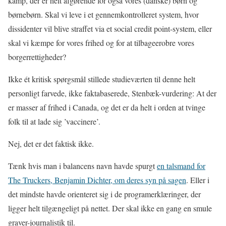
kamp, der er helt afgørende for også vores (danske) børn og
børnebørn. Skal vi leve i et gennemkontrolleret system, hvor
dissidenter vil blive straffet via et social credit point-system, eller
skal vi kæmpe for vores frihed og for at tilbageerobre vores
borgerrettigheder?
Ikke ét kritisk spørgsmål stillede studieværten til denne helt
personligt farvede, ikke faktabaserede, Stenbæk-vurdering: At der
er masser af frihed i Canada, og det er da helt i orden at tvinge
folk til at lade sig ’vaccinere’.
Nej, det er det faktisk ikke.
Tænk hvis man i balancens navn havde spurgt
en talsmand for
The Truckers, Benjamin Dichter, om deres syn på sagen
. Eller i
det mindste havde orienteret sig i de programerklæringer, der
ligger helt tilgængeligt på nettet. Der skal ikke en gang en smule
graver-journalistik til.