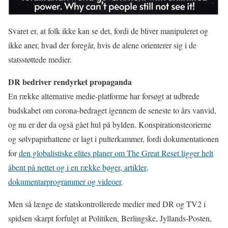
Svaret er, at folk ikke kan se det, fordi de bliver manipuleret og
ikke aner, hvad der foregår, hvis de alene orienterer sig i de
statsstøttede medier.
DR bedriver rendyrket propaganda
En række alternative medie-platforme har forsøgt at udbrede
budskabet om corona-bedraget igennem de seneste to års vanvid,
og nu er der da også gået hul på bylden. Konspirationsteorierne
og sølvpapirhattene er lagt i pulterkammer, fordi dokumentationen
for
den globalistiske elites planer om The Great Reset ligger helt
åbent på nettet og i en række bøger, artikler,
dokumentarprogrammer og videoer
.
Men så længe de statskontrollerede medier med DR og TV2 i
spidsen skarpt forfulgt at Politiken, Berlingske, Jyllands-Posten,