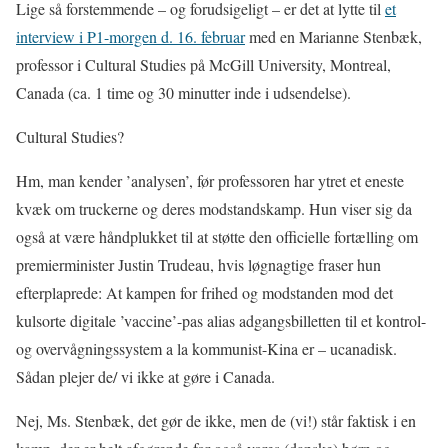
Lige så forstemmende – og forudsigeligt – er det at lytte til
et
interview i P1-morgen d. 16. februar
med en Marianne Stenbæk,
professor i Cultural Studies på McGill University, Montreal,
Canada (ca. 1 time og 30 minutter inde i udsendelse).
Cultural Studies?
Hm, man kender ’analysen’, før professoren har ytret et eneste
kvæk om truckerne og deres modstandskamp. Hun viser sig da
også at være håndplukket til at støtte den officielle fortælling om
premierminister Justin Trudeau, hvis løgnagtige fraser hun
efterplaprede: At kampen for frihed og modstanden mod det
kulsorte digitale ’vaccine’-pas alias adgangsbilletten til et kontrol-
og overvågningssystem a la kommunist-Kina er – ucanadisk.
Sådan plejer de/ vi ikke at gøre i Canada.
Nej, Ms. Stenbæk, det gør de ikke, men de (vi!) står faktisk i en