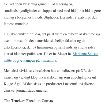
hvilket er en væsentlig grund til, at regering og
sundhedsmyndigheder er sluppet af sted med bid for at bid at gøre
indhug i borgernes frihedsrettigheder. Herunder at påtvinge den
famøse mundble.
Og ’akademiker’ er i dag tæt på at være en etikette at skamme sig
over – bortset fra det naturvidenskabelige fakultet og de
enkeltpersoner, der på humaniora og samfundsfag endnu rider
klar af identitetspolitikken. De er få. Meget få.
Marianne Stidsen
måtte opgive kampen på humaniora
.
Men altså såvidt selvforståelsen hos en radiovært på DR, der
mener sig vældigt klog, men afslører sig som ulideligt ignorant
Kloge-Åge. Af den slags de producerer i metermål på diverse
danske
journalistuddannelser.
The Truckers Freedom Convoy