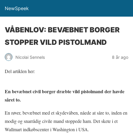
NewSpeek
VÅBENLOV: BEVÆBNET BORGER
STOPPER VILD PISTOLMAND
Nicolai Sennels
8 år ago
Del artiklen her:
En bevæbnet civil borger dræbte vild pistolmand der havde
såret to.
En røver, bevæbnet med et skydevåben, nåede at såre to, inden en
modig og snarrådig civile mand stoppede ham. Det skete i et
Wallmart indkøbscenter i Washington i USA.