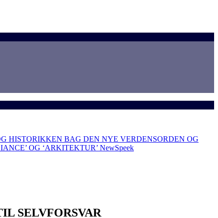
OG HISTORIKKEN BAG DEN NYE VERDENSORDEN OG
LIANCE’ OG ‘ARKITEKTUR’
NewSpeek
IL SELVFORSVAR