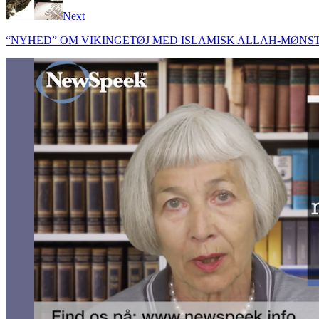
Next
“NYHED” OM VIKINGETØJ MED ISLAMISK ALLAH-MØNS