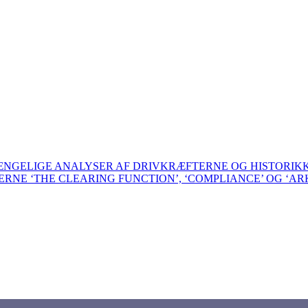
GÆNGELIGE ANALYSER AF DRIVKRÆFTERNE OG HISTORI
BERNE ‘THE CLEARING FUNCTION’, ‘COMPLIANCE’ OG ‘AR