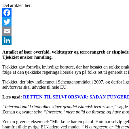
Del artiklen her:
Facebook
Twitter
Email
LinkedIn
Antallet af især overfald, voldtægter og terrorangreb er eksploder
Tjekkiet ønsker handling.
Tjekkiet gav fornylig lovlydige borgere, der har bestået en række prak
følge af den tjekkiske regerings liberale syn på folks ret til generelt at
Tjekkiet, der blev indlemmet i Schengenområdet i 2007, og derfor lige
selvforsvar skal udvides til hele EU.
Læs også:
RETTEN TIL SELVFORSVAR: SÅDAN FUNGER
“International kriminalitet stiger grundet islamisk terrorisme,”
sagde 
Zeman og svarer selv:
“Investere i mere politi og forsvar, og have modet
Zeman giver et eksempel: “Min kone har en pistol. Hun har selvfølgel
bramfrit til de øvrige EU-ledere ved mødet.
“Vi europæere er lidt mer