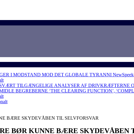
NGER I MODSTAND MOD DET GLOBALE TYRANNI
NewSpeek
lt
 SVÆRT TILGÆNGELIGE ANALYSER AF DRIVKRÆFTERNE 
RMIDLE BEGREBERNE ‘THE CLEARING FUNCTION’, ‘COMP
lt
nalt
NE BÆRE SKYDEVÅBEN TIL SELVFORSVAR
RE BØR KUNNE BÆRE SKYDEVÅBEN T