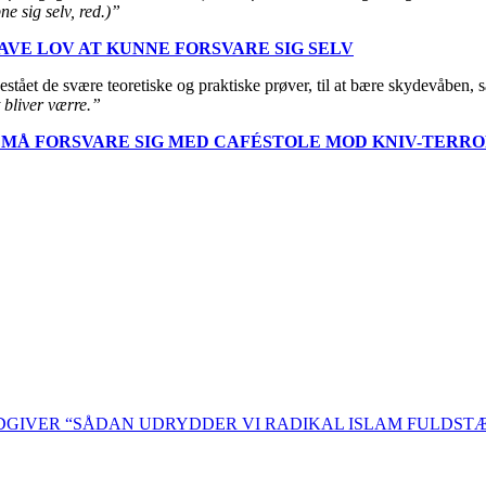
e sig selv, red.)”
HAVE LOV AT KUNNE FORSVARE SIG SELV
 bestået de svære teoretiske og praktiske prøver, til at bære skydevåben
 bliver værre.”
MÅ FORSVARE SIG MED CAFÉSTOLE MOD KNIV-TERRO
ÅDGIVER “SÅDAN UDRYDDER VI RADIKAL ISLAM FULDST