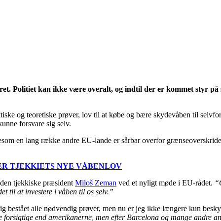
et. Politiet kan ikke være overalt, og indtil der er kommet styr på 
tiske og teoretiske prøver, lov til at købe og bære skydevåben til selvf
 kunne forsvare sig selv.
som en lang række andre EU-lande er sårbar overfor grænseoverskridende
ER TJEKKIETS NYE VÅBENLOV
den tjekkiske præsident
Miloš Zeman
ved et nyligt møde i EU-rådet.
“
 til at investere i våben til os selv.”
ig bestået alle nødvendig prøver, men nu er jeg ikke længere kun besk
e forsigtige end amerikanerne, men efter Barcelona og mange andre an