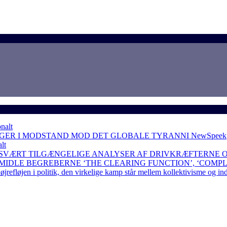
nalt
NGER I MODSTAND MOD DET GLOBALE TYRANNI
NewSpeek
lt
 SVÆRT TILGÆNGELIGE ANALYSER AF DRIVKRÆFTERNE 
RMIDLE BEGREBERNE ‘THE CLEARING FUNCTION’, ‘COMP
løjen i politik, den virkelige kamp står mellem kollektivisme og in