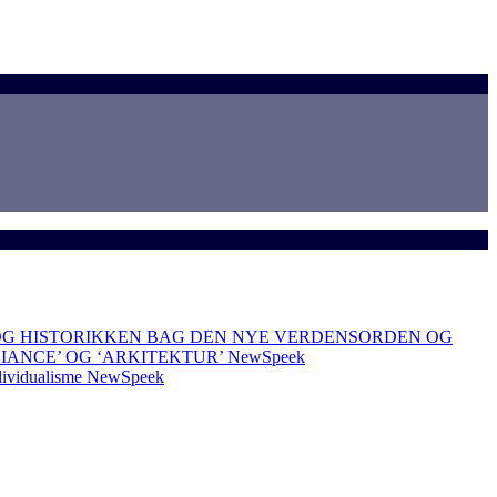
OG HISTORIKKEN BAG DEN NYE VERDENSORDEN OG
LIANCE’ OG ‘ARKITEKTUR’
NewSpeek
dividualisme
NewSpeek