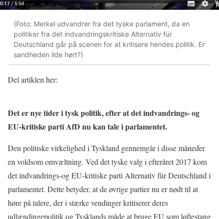
(Foto: Merkel udvandrer fra det tyske parlament, da en
politiker fra det indvandringskritiske Alternativ für
Deutschland går på scenen for at kritisere hendes politik. Er
sandheden ilde hørt?)
Del artiklen her:
Det er nye tider i tysk politik, efter at det indvandrings- og
EU-kritiske parti AfD nu kan tale i parlamentet.
Den politiske virkelighed i Tyskland gennemgår i disse måneder
en voldsom omvæltning. Ved det tyske valg i efteråret 2017 kom
det indvandrings-og EU-kritiske parti Alternativ für Deutschland i
parlamentet. Dette betyder, at de øvrige partier nu er nødt til at
høre på talere, der i stærke vendinger kritiserer deres
udlændingepolitik og Tysklands måde at bruge EU som løftestang