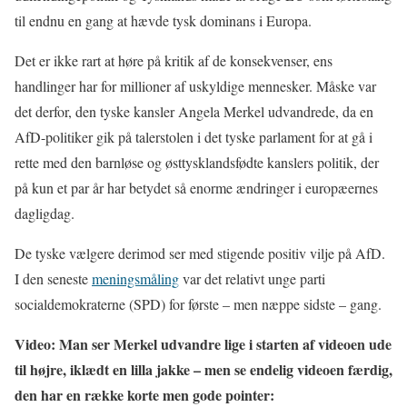
til endnu en gang at hævde tysk dominans i Europa.
Det er ikke rart at høre på kritik af de konsekvenser, ens
handlinger har for millioner af uskyldige mennesker. Måske var
det derfor, den tyske kansler Angela Merkel udvandrede, da en
AfD-politiker gik på talerstolen i det tyske parlament for at gå i
rette med den barnløse og østtysklandsfødte kanslers politik, der
på kun et par år har betydet så enorme ændringer i europæernes
dagligdag.
De tyske vælgere derimod ser med stigende positiv vilje på AfD.
I den seneste
meningsmåling
var det relativt unge parti
socialdemokraterne (SPD) for første – men næppe sidste – gang.
Video: Man ser Merkel udvandre lige i starten af videoen ude
til højre, iklædt en lilla jakke – men se endelig videoen færdig,
den har en række korte men gode pointer: