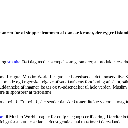
hancen for at stoppe strømmen af danske kroner, der ryger i isla
n
og
sminke
fås i dag med et stempel som garanterer, at produktet overh
 World League. Muslim World League har hovedsæde i det konservative Sau
t brutale og krigeriske udgave af saudiarabiens fortolkning af islam, så
ddannelse af imamer, bøger og tv-udsendelser til hele verden. Muslim
re til sponsorer af terrorisme.
ne politik. En politik, der sender danske kroner direkte videre til ma
r.
til Muslim World League for en førstegangscertificering. Derefter be
ligt for at kunne sælge til det stigende antal muslimer i deres lande.