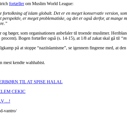
ürich
fortæller
om Muslim World League:
e fortolkning af islam globalt. Det er en meget konservativ version, so
ligt perspektiv, er meget problematiske, og det er også derfor, at mang
re.”
 og bøger, som organisationen anbefaler til troende muslimer. Heribl
 procent). Bogen fortæller også (s. 14-15), at 1/8 af zakat skal gå til
“mu
algkamp på at stoppe “naziislamisme”, se igennem fingrene med, at den 
en mest kendte wahhabist.
RBØRN TIL AT SPISE HALAL
ZLEM CEKIC
LV…!
od-vantro/