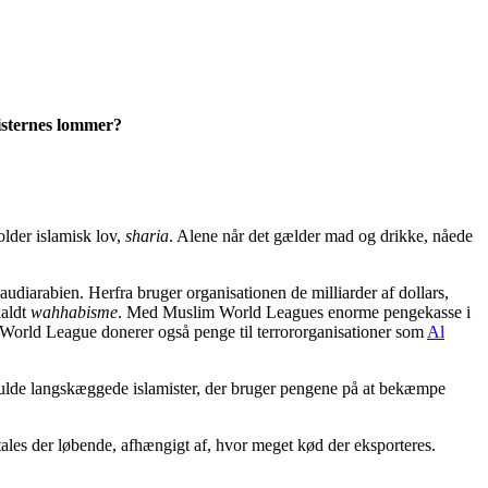
misternes lommer?
older islamisk lov,
sharia
. Alene når det gælder mad og drikke, nåede
diarabien. Herfra bruger organisationen de milliarder af dollars,
kaldt
wahhabisme
. Med Muslim World Leagues enorme pengekasse i
 World League donerer også penge til terrororganisationer som
Al
gtfulde langskæggede islamister, der bruger pengene på at bekæmpe
tales der løbende, afhængigt af, hvor meget kød der eksporteres.