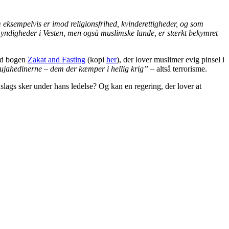
m eksempelvis er imod religionsfrihed, kvinderettigheder, og som
e myndigheder i Vesten, men også muslimske lande, er stærkt bekymret
and bogen
Zakat and Fasting
(kopi
her
), der lover muslimer evig pinsel i
jahedinerne – dem der kæmper i hellig krig”
– altså terrorisme.
slags sker under hans ledelse? Og kan en regering, der lover at