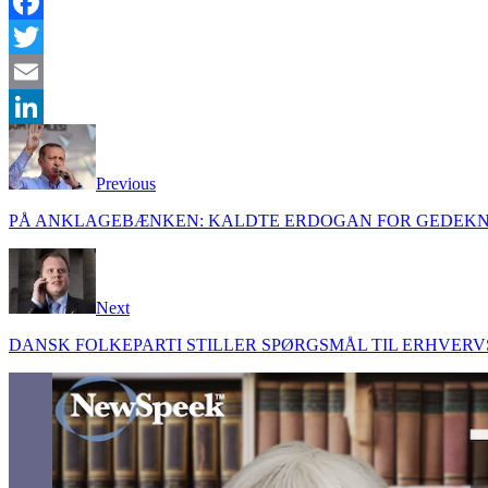
Facebook
Twitter
Email
LinkedIn
Previous
PÅ ANKLAGEBÆNKEN: KALDTE ERDOGAN FOR GEDEKN
Next
DANSK FOLKEPARTI STILLER SPØRGSMÅL TIL ERHVER