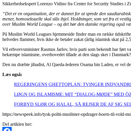
Sikkerhedsekspert Lorenzo Vidino fra Center for Security Studies i Z
“Det er en organisation, der er dannet for at sprede den saudiarabisk
mener, homoseksuelle skal slås ihjel. Holdninger, som set fra et vest
over Muslim World League – og det bør den danske regering også væ
På Muslim World Leagues hjemmeside finder man en række tidskrifter
helvedes flammer, hvis ikke de betaler zakat (årlig islamisk skat på 2,5
Vil erhvervsminister Rasmus Jarlov, hvis parti som bekendt har ført v
bekæmpe islamisme, overhovedet tillade at den slags sker i Danmark?
Den nu dræbte jihadist, Al Qaeda-lederen Osama bin Laden, er vel d
Læs også:
REGERINGENS GHETTOPLAN: TVINGER INDVANDRE
LØGN OG ISLAMISME: MIT “DIALOG-MØDE” MED Ö
FORBYD SLØR OG HALAL, SÅ REJSER DE AF SIG SE
https://newspeek.info/tysk-politi-muslimer-opdrager-boern-til-vold-m
Del artiklen her: