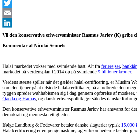
Facebook
Twitter
Email
LinkedIn
Vil den konservative erhvervsminister Rasmus Jarlov (K) gribe c
Kommentar af Nicolai Sennels
Halal-markedet vokser med svimlende hast. Alt fra
ferierejser
,
banklå
markedet på verdensplan i 2014 op på svimlende
9 billioner kroner
.
Verdens største spiller når det gælder halal-certificering, er Muslim
som den tjener på at udstede halal-certifikater, på at udbrede den mege
ryggen spreder wahhabismen sig i dag gennem opførelse af moskeer, u
Qaeda og Hamas
, og dansk erhverspolitik gør således danske forbruge
Den konservative erhvervsminister Rasmus Jarlov har ansvaret for den
demokrati og menneskerettigheder.
Ifølge Landbrug & Fødevarer betaler danske slagterier typisk
15.000 k
Halalcertificering er en pengemaskine, og virksomhederne betaler glade