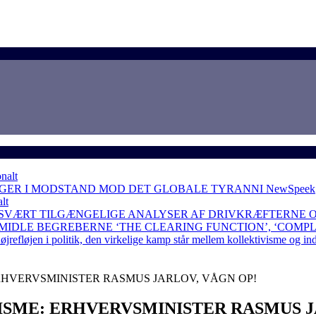
nalt
NGER I MODSTAND MOD DET GLOBALE TYRANNI
NewSpeek
lt
 SVÆRT TILGÆNGELIGE ANALYSER AF DRIVKRÆFTERNE 
RMIDLE BEGREBERNE ‘THE CLEARING FUNCTION’, ‘COMP
løjen i politik, den virkelige kamp står mellem kollektivisme og in
ERHVERVSMINISTER RASMUS JARLOV, VÅGN OP!
ISME: ERHVERVSMINISTER RASMUS J