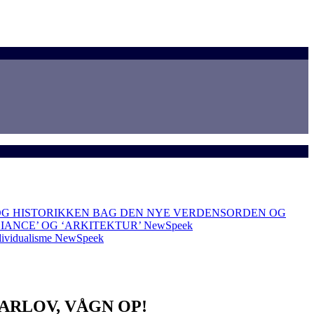
OG HISTORIKKEN BAG DEN NYE VERDENSORDEN OG
LIANCE’ OG ‘ARKITEKTUR’
NewSpeek
dividualisme
NewSpeek
ARLOV, VÅGN OP!