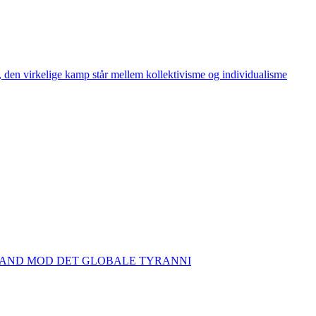
den virkelige kamp står mellem kollektivisme og individualisme
TAND MOD DET GLOBALE TYRANNI