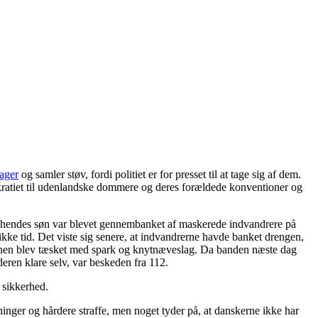
ager
og samler støv, fordi politiet er for presset til at tage sig af dem.
kratiet til udenlandske dommere og deres forældede konventioner og
 hendes søn var blevet gennembanket af maskerede indvandrere på
ikke tid. Det viste sig senere, at indvandrerne havde banket drengen,
nnen blev tæsket med spark og knytnæveslag. Da banden næste dag
deren klare selv, var beskeden fra 112.
s sikkerhed.
amninger og hårdere straffe, men noget tyder på, at danskerne ikke har