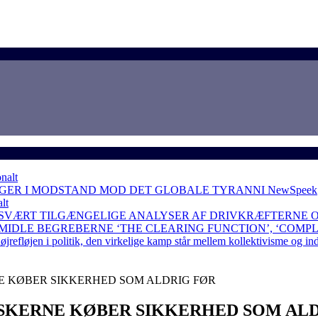
nalt
NGER I MODSTAND MOD DET GLOBALE TYRANNI
NewSpeek
lt
 SVÆRT TILGÆNGELIGE ANALYSER AF DRIVKRÆFTERNE 
RMIDLE BEGREBERNE ‘THE CLEARING FUNCTION’, ‘COMP
løjen i politik, den virkelige kamp står mellem kollektivisme og in
E KØBER SIKKERHED SOM ALDRIG FØR
SKERNE KØBER SIKKERHED SOM AL