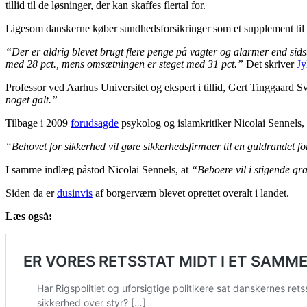
tillid til de løsninger, der kan skaffes flertal for.
Ligesom danskerne køber sundhedsforsikringer som et supplement til de 
“Der er aldrig blevet brugt flere penge på vagter og alarmer end sid
med 28 pct., mens omsætningen er steget med 31 pct.”
Det skriver
Jy
Professor ved Aarhus Universitet og ekspert i tillid, Gert Tinggaard Sv
noget galt.”
Tilbage i 2009
forudsagde
psykolog og islamkritiker Nicolai Sennels, 
“Behovet for sikkerhed vil gøre sikkerhedsfirmaer til en guldrandet fo
I samme indlæg påstod Nicolai Sennels, at
“Beboere vil i stigende gra
Siden da er
dusinvis
af borgerværn blevet oprettet overalt i landet.
Læs også: