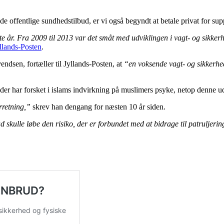
offentlige sundhedstilbud, er vi også begyndt at betale privat for suppl
ste år. Fra 2009 til 2013 var det småt med udviklingen i vagt- og sikke
llands-Posten
.
endsen, fortæller til Jyllands-Posten, at
“en voksende vagt- og sikkerheds
der har forsket i islams indvirkning på muslimers psyke, netop denne u
rretning,”
skrev han dengang for næsten 10 år siden.
d skulle løbe den risiko, der er forbundet med at bidrage til patruljeri