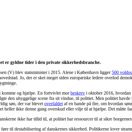
t er gyldne tider i den private sikkerhedsbranche.
n (V) blev statsminister i 2015. Alene i København ligger
500 voldss
ovedstad. Jo, der er sket meget siden europæiske ledere overlod demo
lygtninge.
l at komme og hjælpe. En fortvivlet mor
beskrev
i oktober 2016, hvordan
te den uhyggelige scene fra sit vindue, til politiet. Men politiet havde 
yldig søn, der var blevet
overfaldet
af en bande på fire, om hvordan sø
t heller ikke denne gang overskud eller vilje til at hjælpe. Det måtte fa
nskerne ikke har tillid til, at politiet har ressourcer til at sikre borgerne
e føre til destabilisering af danskernes sikkerhed. Politikerne lover str