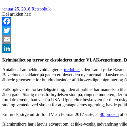
januar 25, 2018
Retspolitik
Del artiklen her:
Facebook
Twitter
Email
LinkedIn
Kriminalitet og terror er eksploderet under VLAK-regeringen. De
Antallet af anmeldte voldtægter er
tredoblet
siden Lars Løkke Rasmusse
Bevæbnede soldater på gaden er blevet den nye normal i danskernes h
åbnede grænserne for hundredtusinder af ikke-vestlige migranter og f
Folk oplever de forfærdeligste ting, uden at politiet har mandskab ti
åben gade. Stadig mens forbrydelsen stod på, ringede moderen, der fulg
fordi de troede, han var fra USA. Ugen efter beskrev en far til en usk
stod og ventede ved skolen for at gentage deres ugerning, havde politie
En rundspørge udført for TV 2 i februar 2017 viste, at
40 procent
af da
Islamkritikere har i årevis advaret om, at ikke-vestlig indvandring vill