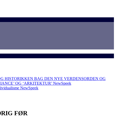
OG HISTORIKKEN BAG DEN NYE VERDENSORDEN OG
LIANCE’ OG ‘ARKITEKTUR’
NewSpeek
dividualisme
NewSpeek
DRIG FØR