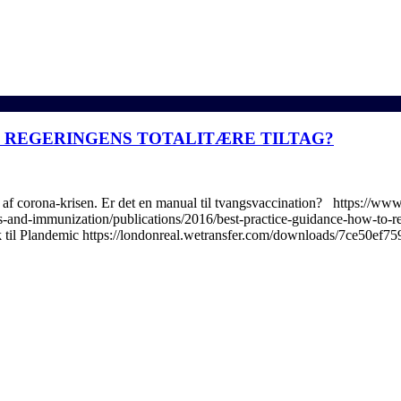
R REGERINGENS TOTALITÆRE TILTAG?
 i ly af corona-krisen. Er det en manual til tvangsvaccination? http
es-and-immunization/publications/2016/best-practice-guidance-how-to-r
k til Plandemic https://londonreal.wetransfer.com/downloads/7ce5