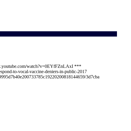
s://www.youtube.com/watch?v=0EYfFZnLAxI ***
espond-to-vocal-vaccine-deniers-in-public-2017
0ef759995d7b40e200733785c19220200818144659/3d7cba