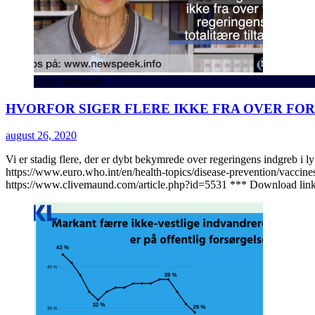
Lone Nørgaard
HVORFOR SIGER FLERE IKKE FRA OVER FO
august 26, 2020
Vi er stadig flere, der er dybt bekymrede over regeringens indgreb
https://www.euro.who.int/en/health-topics/disease-prevention/vaccin
https://www.clivemaund.com/article.php?id=5531 *** Download lin