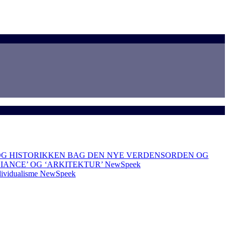
OG HISTORIKKEN BAG DEN NYE VERDENSORDEN OG
LIANCE’ OG ‘ARKITEKTUR’
NewSpeek
dividualisme
NewSpeek