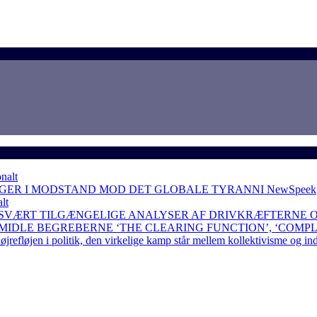
nalt
NGER I MODSTAND MOD DET GLOBALE TYRANNI
NewSpeek
lt
 SVÆRT TILGÆNGELIGE ANALYSER AF DRIVKRÆFTERNE 
RMIDLE BEGREBERNE ‘THE CLEARING FUNCTION’, ‘COMP
løjen i politik, den virkelige kamp står mellem kollektivisme og in