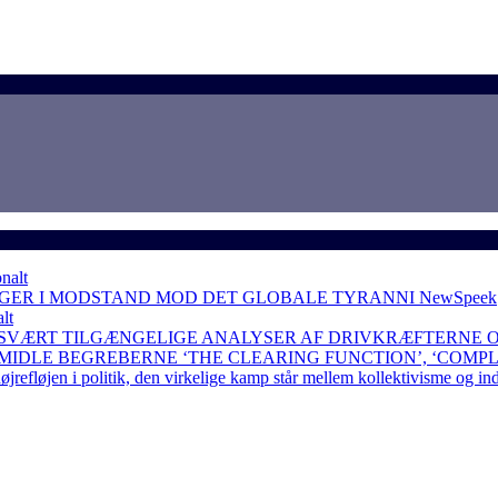
nalt
NGER I MODSTAND MOD DET GLOBALE TYRANNI
NewSpeek
lt
 SVÆRT TILGÆNGELIGE ANALYSER AF DRIVKRÆFTERNE 
RMIDLE BEGREBERNE ‘THE CLEARING FUNCTION’, ‘COMP
løjen i politik, den virkelige kamp står mellem kollektivisme og in