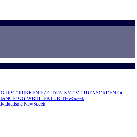
OG HISTORIKKEN BAG DEN NYE VERDENSORDEN OG
LIANCE’ OG ‘ARKITEKTUR’
NewSpeek
dividualisme
NewSpeek