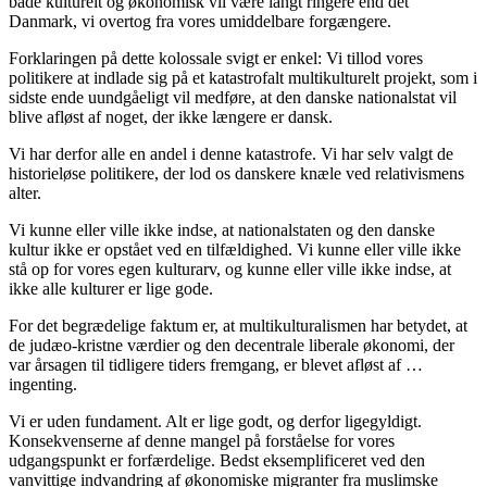
både kulturelt og økonomisk vil være langt ringere end det
Danmark, vi overtog fra vores umiddelbare forgængere.
Forklaringen på dette kolossale svigt er enkel: Vi tillod vores
politikere at indlade sig på et katastrofalt multikulturelt projekt, som i
sidste ende uundgåeligt vil medføre, at den danske nationalstat vil
blive afløst af noget, der ikke længere er dansk.
Vi har derfor alle en andel i denne katastrofe. Vi har selv valgt de
historieløse politikere, der lod os danskere knæle ved relativismens
alter.
Vi kunne eller ville ikke indse, at nationalstaten og den danske
kultur ikke er opstået ved en tilfældighed. Vi kunne eller ville ikke
stå op for vores egen kulturarv, og kunne eller ville ikke indse, at
ikke alle kulturer er lige gode.
For det begrædelige faktum er, at multikulturalismen har betydet, at
de judæo-kristne værdier og den decentrale liberale økonomi, der
var årsagen til tidligere tiders fremgang, er blevet afløst af …
ingenting.
Vi er uden fundament. Alt er lige godt, og derfor ligegyldigt.
Konsekvenserne af denne mangel på forståelse for vores
udgangspunkt er forfærdelige. Bedst eksemplificeret ved den
vanvittige indvandring af økonomiske migranter fra muslimske