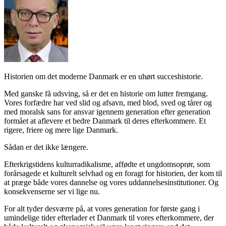
Historien om det moderne Danmark er en uhørt succeshistorie.
Med ganske få udsving, så er det en historie om lutter fremgang.
Vores forfædre har ved slid og afsavn, med blod, sved og tårer og
med moralsk sans for ansvar igennem generation efter generation
formået at aflevere et bedre Danmark til deres efterkommere. Et
rigere, friere og mere lige Danmark.
Sådan er det ikke længere.
Efterkrigstidens kulturradikalisme, affødte et ungdomsoprør, som
forårsagede et kulturelt selvhad og en foragt for historien, der kom til
at præge både vores dannelse og vores uddannelsesinstitutioner. Og
konsekvenserne ser vi lige nu.
For alt tyder desværre på, at vores generation for første gang i
umindelige tider efterlader et Danmark til vores efterkommere, der