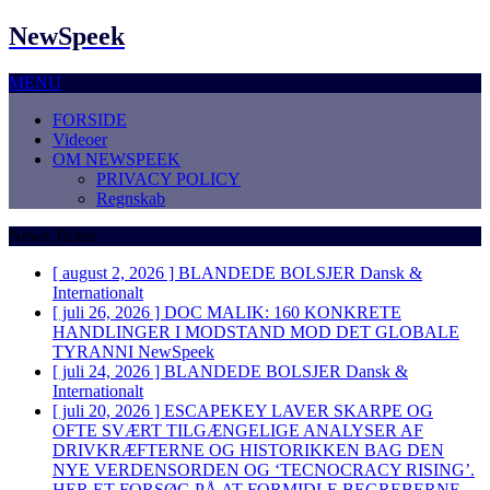
NewSpeek
MENU
FORSIDE
Videoer
OM NEWSPEEK
PRIVACY POLICY
Regnskab
News Ticker
[ august 2, 2026 ]
BLANDEDE BOLSJER
Dansk &
Internationalt
[ juli 26, 2026 ]
DOC MALIK: 160 KONKRETE
HANDLINGER I MODSTAND MOD DET GLOBALE
TYRANNI
NewSpeek
[ juli 24, 2026 ]
BLANDEDE BOLSJER
Dansk &
Internationalt
[ juli 20, 2026 ]
ESCAPEKEY LAVER SKARPE OG
OFTE SVÆRT TILGÆNGELIGE ANALYSER AF
DRIVKRÆFTERNE OG HISTORIKKEN BAG DEN
NYE VERDENSORDEN OG ‘TECNOCRACY RISING’.
HER ET FORSØG PÅ AT FORMIDLE BEGREBERNE