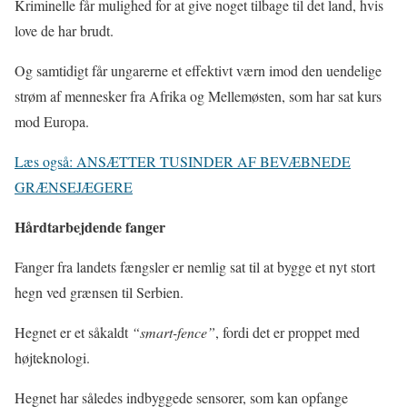
Kriminelle får mulighed for at give noget tilbage til det land, hvis
love de har brudt.
Og samtidigt får ungarerne et effektivt værn imod den uendelige
strøm af mennesker fra Afrika og Mellemøsten, som har sat kurs
mod Europa.
Læs også: ANSÆTTER TUSINDER AF BEVÆBNEDE
GRÆNSEJÆGERE
Hårdtarbejdende fanger
Fanger fra landets fængsler er nemlig sat til at bygge et nyt stort
hegn ved grænsen til Serbien.
Hegnet er et såkaldt
“smart-fence”
, fordi det er proppet med
højteknologi.
Hegnet har således indbyggede sensorer, som kan opfange