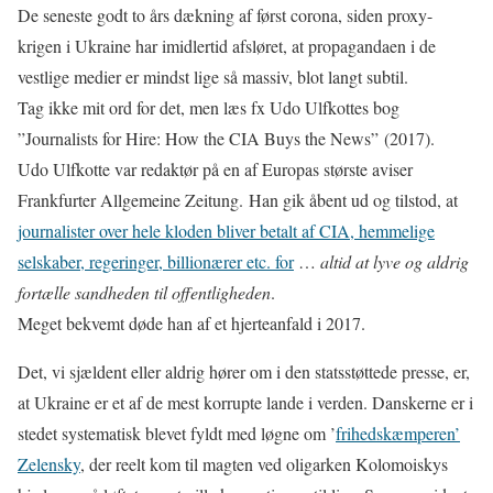
De seneste godt to års dækning af først corona, siden proxy-
krigen i Ukraine har imidlertid afsløret, at propagandaen i de
vestlige medier er mindst lige så massiv, blot langt subtil.
Tag ikke mit ord for det, men læs fx Udo Ulfkottes bog
”
Journalists for Hire: How the CIA Buys the News” (2017).
Udo Ulfkotte var
redaktør på en af Europas største aviser
Frankfurter Allgemeine Zeitung. Han gik åbent ud og tilstod, at
journalister over hele kloden bliver betalt af CIA, hemmelige
selskaber, regeringer, billionærer etc. for
…
altid at lyve og aldrig
fortælle sandheden til offentligheden
.
Meget bekvemt døde han af et hjerteanfald i 2017.
Det, vi sjældent eller aldrig hører om i den statsstøttede presse, er,
at Ukraine er et af de mest korrupte lande i verden. Danskerne er i
stedet systematisk blevet fyldt med løgne om ’
frihedskæmperen’
Zelensky
, der reelt kom til magten ved oligarken Kolomoiskys