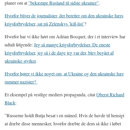
planer om at
”bekæmpe Rusland til sidste ukrainer”
.
Hvorfor bliver de journalister, der beretter om den ukrainske hærs
krigsforbrydelser, sat på Zelenskys ’kill-list’
?
Hvorfor har vi ikke hørt om Adrian Bocquet, der i et interview har
udtalt følgende:
Jeg så mange krigsforbrydelser. De eneste
krigsforbrydelser, jeg så i de dage jeg var der, blev begået af
ukrainske styrker
.
Hvorfor hører vi ikke noget om, at Ukraine og den ukrainske hær
rummer nazister?
Et eksempel på vestlige mediers propaganda, citat
Oberst Richard
Black
:
”Russerne holdt Butja besat i en måned. Hvis de havde til hensigt
at dræbe disse mennesker, hvorfor dræbte de dem så ikke i løbet