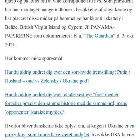
hjælp og på løftet om at ville korruptionen til livs. Som præsident
har han modtaget mange millioner i bestikkelse af oligarkerne og
har placeret disse midler på hemmelige bankkonti i skattely i
Belize, British Virgin Island og Cypern. Jf. PANAMA-
PAPIRERNE som dokumenteret i bl.a. ”
The Guardian
” d. 3. okt.
2021.
Her kommer mine spørgsmål:
Har du aldrig undret dig over den sort-hvide fremstilling: Putin /
Rusland – ond vs Zelensky / Ukraine god?
Har du aldrig undret dig over, at alle vestlige ”frie” medier
fortæller præcist den samme historie med de samme ord, mens
’opponenter’ karaktermyrdes?
Hvorfor bliver danskerne ikke oplyst om, at krigen i Ukraine er
en
proxy-krig, som kunne have været undgået
, hvis ikke USA havde