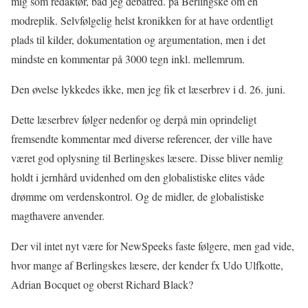
mig som redaktør, bad jeg debatred. på Berlingske om en
modreplik. Selvfølgelig helst kronikken for at have ordentligt
plads til kilder, dokumentation og argumentation, men i det
mindste en kommentar på 3000 tegn inkl. mellemrum.
Den øvelse lykkedes ikke, men jeg fik et læserbrev i d. 26. juni.
Dette læserbrev følger nedenfor og derpå min oprindeligt
fremsendte kommentar med diverse referencer, der ville have
været god oplysning til Berlingskes læsere. Disse bliver nemlig
holdt i jernhård uvidenhed om den globalistiske elites våde
drømme om verdenskontrol. Og de midler, de globalistiske
magthavere anvender.
Der vil intet nyt være for NewSpeeks faste følgere, men gad vide,
hvor mange af Berlingskes læsere, der kender fx Udo Ulfkotte,
Adrian Bocquet og oberst Richard Black?