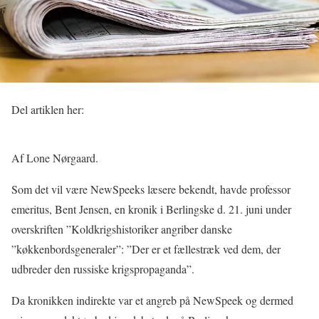
Del artiklen her:
Af Lone Nørgaard.
Som det vil være NewSpeeks læsere bekendt, havde professor
emeritus, Bent Jensen, en kronik i Berlingske d. 21. juni under
overskriften ”Koldkrigshistoriker angriber danske
”køkkenbordsgeneraler”: ”Der er et fællestræk ved dem, der
udbreder den russiske krigspropaganda”.
Da kronikken indirekte var et angreb på NewSpeek og dermed