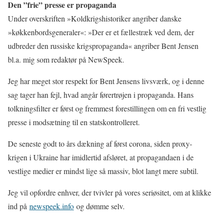
Den ”frie” presse er propaganda
Under overskriften »Koldkrigshistoriker angriber danske
»køkkenbordsgeneraler«: »Der er et fællestræk ved dem, der
udbreder den russiske krigspropaganda« angriber Bent Jensen
bl.a. mig som redaktør på NewSpeek.
Jeg har meget stor respekt for Bent Jensens livsværk, og i denne
sag tager han fejl, hvad angår førertrøjen i propaganda. Hans
tolkningsfilter er først og fremmest forestillingen om en fri vestlig
presse i modsætning til en statskontrolleret.
De seneste godt to års dækning af først corona, siden proxy-
krigen i Ukraine har imidlertid afsløret, at propagandaen i de
vestlige medier er mindst lige så massiv, blot langt mere subtil.
Jeg vil opfordre enhver, der tvivler på vores seriøsitet, om at klikke
ind på
newspeek.info
og dømme selv.