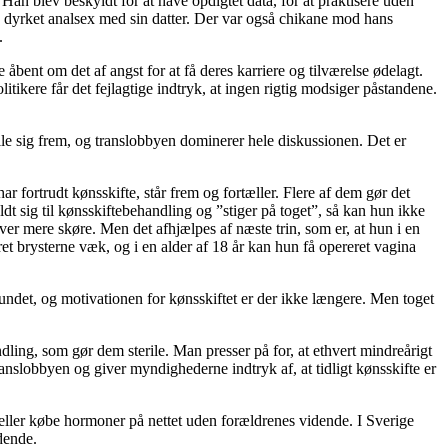
 Han blev beskyldt for at have opdigtet data, for at praktisere uden
ave dyrket analsex med sin datter. Der var også chikane mod hans
.
 åbent om det af angst for at få deres karriere og tilværelse ødelagt.
kere får det fejlagtige indtryk, at ingen rigtig modsiger påstandene.
tille sig frem, og translobbyen dominerer hele diskussionen. Det er
r fortrudt kønsskifte, står frem og fortæller. Flere af dem gør det
t sig til kønsskiftebehandling og ”stiger på toget”, så kan hun ikke
r mere skøre. Men det afhjælpes af næste trin, som er, at hun i en
ret brysterne væk, og i en alder af 18 år kan hun få opereret vagina
svundet, og motivationen for kønsskiftet er der ikke længere. Men toget
ndling, som gør dem sterile. Man presser på for, at ethvert mindreårigt
ranslobbyen og giver myndighederne indtryk af, at tidligt kønsskifte er
 eller købe hormoner på nettet uden forældrenes vidende. I Sverige
dende.