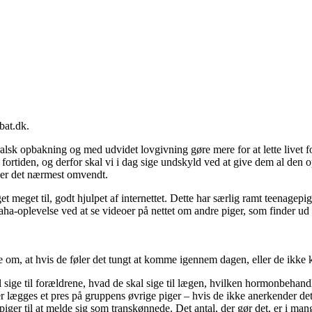
bat.dk.
alsk opbakning og med udvidet lovgivning gøre mere for at lette livet
 fortiden, og derfor skal vi i dag sige undskyld ved at give dem al den 
 er det nærmest omvendt.
et meget til, godt hjulpet af internettet. Dette har særlig ramt teenagep
en aha-oplevelse ved at se videoer på nettet om andre piger, som finder ud
de om, at hvis de føler det tungt at komme igennem dagen, eller de ikke 
 sige til forældrene, hvad de skal sige til lægen, hvilken hormonbehandl
r lægges et pres på gruppens øvrige piger – hvis de ikke anerkender det,
ger til at melde sig som transkønnede. Det antal, der gør det, er i mang