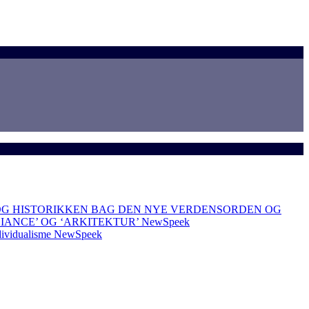
OG HISTORIKKEN BAG DEN NYE VERDENSORDEN OG
LIANCE’ OG ‘ARKITEKTUR’
NewSpeek
dividualisme
NewSpeek