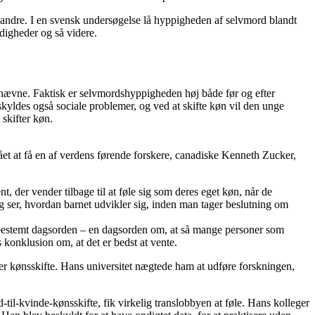
end andre. I en svensk undersøgelse lå hyppigheden af selvmord blandt
digheder og så videre.
 nævne. Faktisk er selvmordshyppigheden høj både før og efter
kyldes også sociale problemer, og ved at skifte køn vil den unge
skifter køn.
ået at få en af verdens førende forskere, canadiske Kenneth Zucker,
t, der vender tilbage til at føle sig som deres eget køn, når de
 ser, hvordan barnet udvikler sig, inden man tager beslutning om
e bestemt dagsorden – en dagsorden om, at så mange personer som
s konklusion om, at det er bedst at vente.
der kønsskifte. Hans universitet nægtede ham at udføre forskningen,
l-kvinde-kønsskifte, fik virkelig translobbyen at føle. Hans kolleger