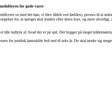
ranslobbyen for gode varer
dentificerer os med det køn, vi blev tildelt ved fødslen), presses til at 
lser for, at sproget skal ændres efter deres krav, og mere alvorligt, at v
 lille indtryk af, hvad der er på spil. Det bygger på meget kildemateri
sen for juridisk kønsskifte helt ned til seks år. De skal tænke sig meg