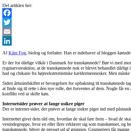
Del artiklen her:
Facebook
Twitter
Email
LinkedIn
Af
Kåre Fog
, biolog og forfatter. Han er indehaver af bloggen kønsde
Er der for dårlige vilkår i Danmark for transkønnede? Bør vi med mor
rygmarvsreaktion, at de transkønnede nok er blevet behandlet dårligt i
had og chikane fra højreekstremistiske kældermennesker. Men måske
Siden årtusindskiftet er bevægelsen for opbakning til transkønnede tag
at finde sig til rette i den nye rolle, der forventes af dem. Nogle får 
konflikt ved at skifte køn.
Internetsider prøver at fange usikre piger
Der er internet-sider, der prøver at fange usikre piger ind med påstan
Internettet giver dem råd om, hvordan de skal fare frem – hvad de skal
venindegruppe, hvor en eller flere erklærer sig som transkønnet, og he
transkønnede, bliver de presset ud af gruppen. Gruppepres får mange pi