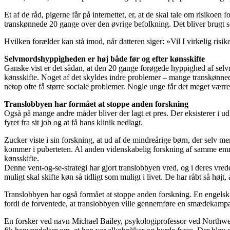
Et af de råd, pigerne får på internettet, er, at de skal tale om risiko
transkønnede 20 gange over den øvrige befolkning. Det bliver brugt s
Hvilken forælder kan stå imod, når datteren siger: »Vil I virkelig risike
Selvmordshyppigheden er høj både før og efter kønsskifte
Ganske vist er det sådan, at den 20 gange forøgede hyppighed af selv
kønsskifte. Noget af det skyldes indre problemer – mange transkønned
netop ofte få større sociale problemer. Nogle unge får det meget vær
Translobbyen har formået at stoppe anden forskning
Også på mange andre måder bliver der lagt et pres. Der eksisterer i u
fyret fra sit job og at få hans klinik nedlagt.
Zucker viste i sin forskning, at ud af de mindreårige børn, der selv men
kommer i puberteten. Al anden videnskabelig forskning af samme emne 
kønsskifte.
Denne vent-og-se-strategi har gjort translobbyen vred, og i deres vr
muligt skal skifte køn så tidligt som muligt i livet. De har råbt så høj
Translobbyen har også formået at stoppe anden forskning. En engelsk f
fordi de forventede, at translobbyen ville gennemføre en smædekampa
En forsker ved navn Michael Bailey, psykologiprofessor ved Northwest