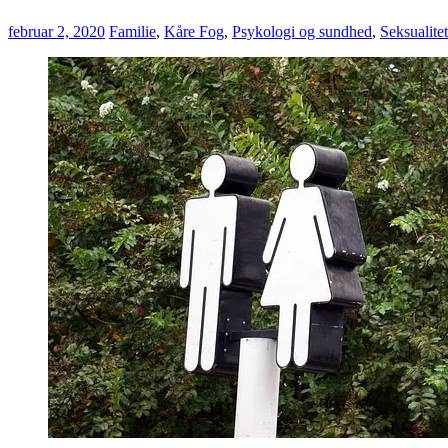
februar 2, 2020
Familie
,
Kåre Fog
,
Psykologi og sundhed
,
Seksualitet