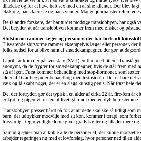
fik henvendelser om, at han var alkoholiker og burde fyres. Der blev op
tilladelse og for at have haft sex med en af sine klienter. Der blev la
ekskone, hans kæreste og hans venner. Mange journalister refererede a
De få andre forskere, der har turdet modsige translobbyen, har også være
Det betyder, at når translobbyen kommer frem med ønsker og påstande, 
Shitstorme rammer læger og personer, der har fortrudt kønsskif
Tilsvarende shitstorme rammer eksempelvis læger eller personer, der har 
folks rædsel for at blive ramt af smædekampagner, der gør, at dagsor
I april i år kom der på svensk tv (SVT) en film med titlen »Tranståget 
anonymt, da de frygter for smædekampagner, hvis de står frem med navn.
stå af igen. Først kommer behandling med stop-hormoner, som sætter p
alder af 16 år begynder behandling med testosteron. Der er bare det ved
væk og få skabt noget, der er en slags kunstig penis. Når først hele den
De, der fortryder, gør det typisk i en alder af cirka 22 år, fire-fem å
er kørt, og pigen vil resten af livet gå rundt med en dyb herrestemme.
Translobbyen presser hårdt på for, at alt dette skal ske så tidligt som 
barn, der udtrykker modvilje mod sit køn, kommer i terapi, som forbere
forsvarligt. Og myndighederne giver gradvis efter og tillader mere og
Samtidig søger man at koble alle de personer af, der kunne modsætte s
arbejder regeringen nu med et lovforslag, hvor personer ned til en ald