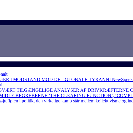
nalt
NGER I MODSTAND MOD DET GLOBALE TYRANNI
NewSpeek
lt
 SVÆRT TILGÆNGELIGE ANALYSER AF DRIVKRÆFTERNE 
RMIDLE BEGREBERNE ‘THE CLEARING FUNCTION’, ‘COMP
løjen i politik, den virkelige kamp står mellem kollektivisme og in