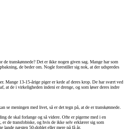
 for de transkønnede? Det er ikke nogen given sag. Mange har som
opbakning, de beder om. Nogle forestiller sig nok, at der udspredes
iger. Mange 13-15-årige piger er kede af deres krop. De har svært ved
 af, at de i virkeligheden indeni er drenge, og som løser deres indre
kan se meningen med livet, så er det tegn på, at de er transkønnede.
ing de skal forlange og så videre. Ofte er pigerne med i en
 er de transfobiske, og hvis de ikke selv erklærer sig som
e lande næsten 50-doblet eller mere på få år.