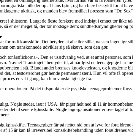
rettet en omfangsrig internetside, hvis formål var at få forskeren fyret.
gt pornografiske billeder op af hans børn, og han blev beskyldt for at h
nklagerne ukritisk, og manden blev fremstillet i pressen som ”Dr. Sex”
t i shitstorm. Langt de fleste forskere med indsigt i emnet tør ikke tale
så er der meget få, der tør modsige dem; sundhedsmyndigheder og politi
te
fortrudt kønsskifte. Det betyder, at alle tier stille, næsten ingen tør s
denen om transkønnede udvikler sig så skævt, som den gør.
och tonårsflickorna«. Den er usædvanlig ved, at et antal personer, som ha
 Navnet ”transtoget” hentyder til, at når først en teenagepige har meld
uberteten i stå. Blandt andet bremses knoglevæksten, og knoglerne blive
 det, at testosteronet gør hende permanent steril. Hun vil ofte få opere
 proces er sat i gang, kan hun vanskeligt sige fra.
r efter operationen. På det tidspunkt er de psykiske teenageproblemer for
muligt. Nogle steder, især i USA, får piger helt ned til 11 år hormonbeha
der det til senere kønsskifte. Nogle fagorganisationer er overtaget af t
 mere.
ig kønsskifte. Teenagepiger får på nettet råd om at lyve for forældrene
er af 15 år kan få irreversibel kønsskiftebehandling uden forældrenes vi