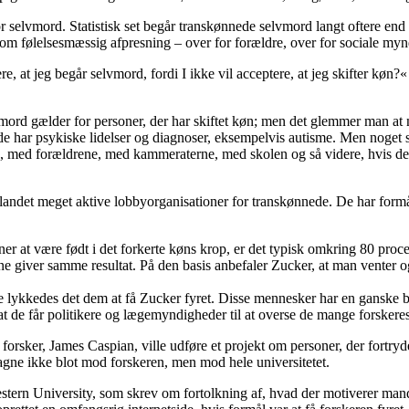
en for selvmord. Statistisk set begår transkønnede selvmord langt oftere 
om følelsesmæssig afpresning – over for forældre, over for sociale myn
re, at jeg begår selvmord, fordi I ikke vil acceptere, at jeg skifter køn?«
mord gælder for personer, der har skiftet køn; men det glemmer man at
e har psykiske lidelser og diagnoser, eksempelvis autisme. Men noget s
re, med forældrene, med kammeraterne, med skolen og så videre, hvis de 
dlandet meget aktive lobbyorganisationer for transkønnede. De har form
er at være født i det forkerte køns krop, er det typisk omkring 80 procen
giver samme resultat. På den basis anbefaler Zucker, at man venter og
ede lykkedes det dem at få Zucker fyret. Disse mennesker har en gansk
t, at de får politikere og lægemyndigheder til at overse de mange forskere
orsker, James Caspian, ville udføre et projekt om personer, der fortry
gne ikke blot mod forskeren, men mod hele universitetet.
ern University, som skrev om fortolkning af, hvad der motiverer mand-ti