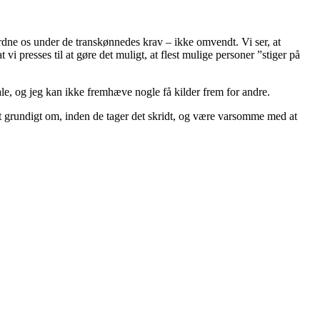
indordne os under de transkønnedes krav – ikke omvendt. Vi ser, at
i presses til at gøre det muligt, at flest mulige personer ”stiger på
ale, og jeg kan ikke fremhæve nogle få kilder frem for andre.
et grundigt om, inden de tager det skridt, og være varsomme med at