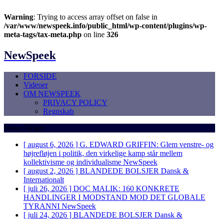
Warning
: Trying to access array offset on false in
/var/www/newspeek.info/public_html/wp-content/plugins/wp-
meta-tags/tax-meta.php
on line
326
NewSpeek
FORSIDE
Videoer
OM NEWSPEEK
PRIVACY POLICY
Regnskab
News Ticker
[ august 6, 2026 ]
G. EDWARD GRIFFIN: Glem venstre- og
højrefløjen i politik, den virkelige kamp står mellem
kollektivisme og individualisme
NewSpeek
[ august 2, 2026 ]
BLANDEDE BOLSJER
Dansk &
Internationalt
[ juli 26, 2026 ]
DOC MALIK: 160 KONKRETE
HANDLINGER I MODSTAND MOD DET GLOBALE
TYRANNI
NewSpeek
[ juli 24, 2026 ]
BLANDEDE BOLSJER
Dansk &