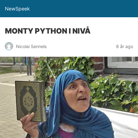
NewSpeek
MONTY PYTHON I NIVÅ
Nicolai Sennels
8 år ago