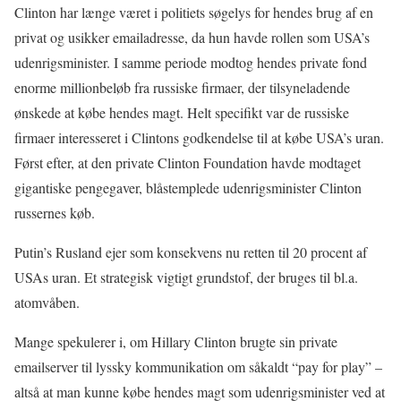
Clinton har længe været i politiets søgelys for hendes brug af en
privat og usikker emailadresse, da hun havde rollen som USA’s
udenrigsminister. I samme periode modtog hendes private fond
enorme millionbeløb fra russiske firmaer, der tilsyneladende
ønskede at købe hendes magt. Helt specifikt var de russiske
firmaer interesseret i Clintons godkendelse til at købe USA’s uran.
Først efter, at den private Clinton Foundation havde modtaget
gigantiske pengegaver, blåstemplede udenrigsminister Clinton
russernes køb.
Putin’s Rusland ejer som konsekvens nu retten til 20 procent af
USAs uran. Et strategisk vigtigt grundstof, der bruges til bl.a.
atomvåben.
Mange spekulerer i, om Hillary Clinton brugte sin private
emailserver til lyssky kommunikation om såkaldt “pay for play” –
altså at man kunne købe hendes magt som udenrigsminister ved at