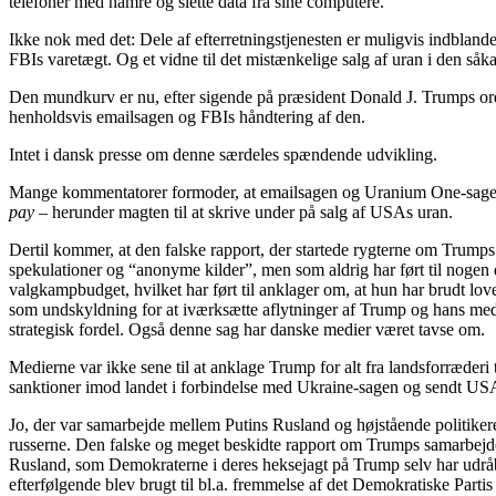
Ikke nok med det: Dele af efterretningstjenesten er muligvis indbla
FBIs varetægt. Og et vidne til det mistænkelige salg af uran i den s
Den mundkurv er nu, efter sigende på præsident Donald J. Trumps ordre
henholdsvis emailsagen og FBIs håndtering af den.
Intet i dansk presse om denne særdeles spændende udvikling.
Mange kommentatorer formoder, at emailsagen og Uranium One-sagen hæ
pay
– herunder magten til at skrive under på salg af USAs uran.
Dertil kommer, at den falske rapport, der startede rygterne om Trumps
spekulationer og “anonyme kilder”, men som aldrig har ført til nogen
valgkampbudget, hvilket har ført til anklager om, at hun har brudt lov
som undskyldning for at iværksætte aflytninger af Trump og hans me
strategisk fordel. Også denne sag har danske medier været tavse om.
Medierne var ikke sene til at anklage Trump for alt fra landsforræderi
sanktioner imod landet i forbindelse med Ukraine-sagen og sendt USA-s
Jo, der var samarbejde mellem Putins Rusland og højstående politik
russerne. Den falske og meget beskidte rapport om Trumps samarbejde 
Rusland, som Demokraterne i deres heksejagt på Trump selv har udråb
efterfølgende blev brugt til bl.a. fremmelse af det Demokratiske Partis