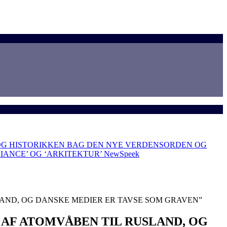
OG HISTORIKKEN BAG DEN NYE VERDENSORDEN OG
LIANCE’ OG ‘ARKITEKTUR’
NewSpeek
AND, OG DANSKE MEDIER ER TAVSE SOM GRAVEN”
AF ATOMVÅBEN TIL RUSLAND, OG