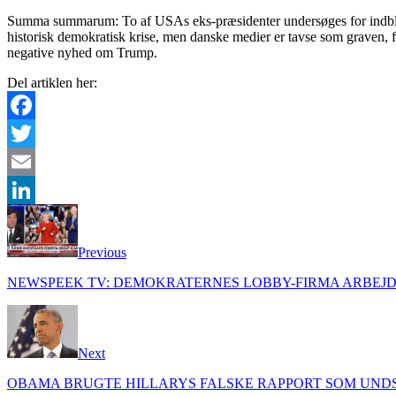
Summa summarum: To af USAs eks-præsidenter undersøges for indblandin
historisk demokratisk krise, men danske medier er tavse som graven, fo
negative nyhed om Trump.
Del artiklen her:
Facebook
Twitter
Email
LinkedIn
Previous
NEWSPEEK TV: DEMOKRATERNES LOBBY-FIRMA ARBEJ
Next
OBAMA BRUGTE HILLARYS FALSKE RAPPORT SOM UNDS