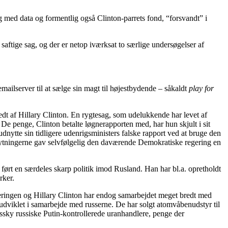
med data og formentlig også Clinton-parrets fond, “forsvandt” i
aftige sag, og der er netop iværksat to særlige undersøgelser af
lserver til at sælge sin magt til højestbydende – såkaldt
play for
edt af Hillary Clinton. En rygtesag, som udelukkende har levet af
e penge, Clinton betalte løgnerapporten med, har hun skjult i sit
dnytte sin tidligere udenrigsministers falske rapport ved at bruge den
ytningerne gav selvfølgelig den daværende Demokratiske regering en
 ført en særdeles skarp politik imod Rusland. Han har bl.a. opretholdt
rker.
ringen og Hillary Clinton har endog samarbejdet meget bredt med
udviklet i samarbejde med russerne. De har solgt atomvåbenudstyr til
sky russiske Putin-kontrollerede uranhandlere, penge der