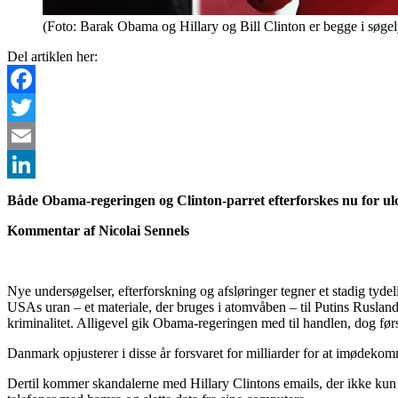
(Foto: Barak Obama og Hillary og Bill Clinton er begge i søgely
Del artiklen her:
Facebook
Twitter
Email
LinkedIn
Både Obama-regeringen og Clinton-parret efterforskes nu for ulo
Kommentar af Nicolai Sennels
Nye undersøgelser, efterforskning og afsløringer tegner et stadig tyd
USAs uran – et materiale, der bruges i atomvåben – til Putins Rusland 
kriminalitet. Alligevel gik Obama-regeringen med til handlen, dog først
Danmark opjusterer i disse år forsvaret for milliarder for at imødeko
Dertil kommer skandalerne med Hillary Clintons emails, der ikke kun 
telefoner med hamre og slette data fra sine computere.