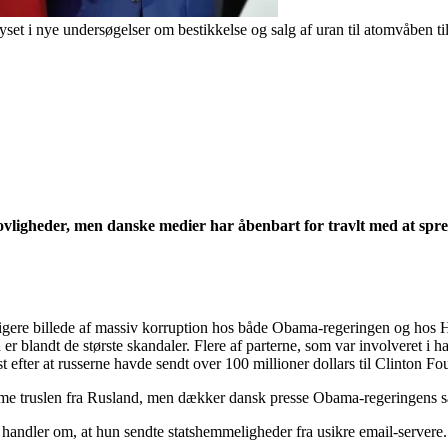
set i nye undersøgelser om bestikkelse og salg af uran til atomvåben ti
vligheder, men danske medier har åbenbart for travlt med at spre
eligere billede af massiv korruption hos både Obama-regeringen og hos H
er blandt de største skandaler. Flere af parterne, som var involveret i
 efter at russerne havde sendt over 100 millioner dollars til Clinton Fo
mme truslen fra Rusland, men dækker dansk presse Obama-regeringens salg
handler om, at hun sendte statshemmeligheder fra usikre email-servere