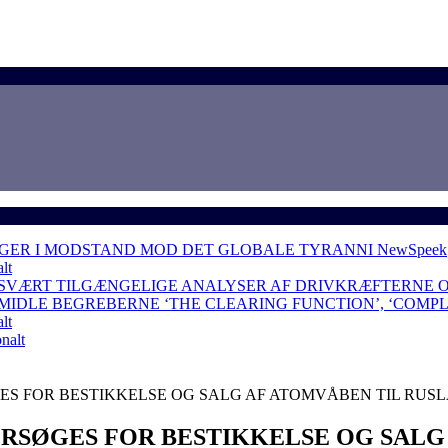
NGER I MODSTAND MOD DET GLOBALE TYRANNI
NewSpeek
lt
 SVÆRT TILGÆNGELIGE ANALYSER AF DRIVKRÆFTERNE 
RMIDLE BEGREBERNE ‘THE CLEARING FUNCTION’, ‘COMP
lt
nalt
S FOR BESTIKKELSE OG SALG AF ATOMVÅBEN TIL RUSL
RSØGES FOR BESTIKKELSE OG SALG 