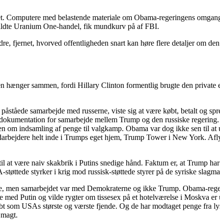
ndet. Computere med belastende materiale om Obama-regeringens omgang 
åkaldte Uranium One-handel, fik mundkurv på af FBI.
, fjernet, hvorved offentligheden snart kan høre flere detaljer om den s
nger sammen, fordi Hillary Clinton formentlig brugte den private emai
 påståede samarbejde med russerne, viste sig at være købt, betalt og spr
 dokumentation for samarbejde mellem Trump og den russiske regering. D
en om indsamling af penge til valgkamp. Obama var dog ikke sen til at u
darbejdere helt inde i Trumps eget hjem, Trump Tower i New York. Afl
 til at være naiv skakbrik i Putins snedige hånd. Faktum er, at Trump har
tøttede styrker i krig mod russisk-støttede styrer på de syriske slagma
ere, men samarbejdet var med Demokraterne og ikke Trump. Obama-rege
med Putin og vilde rygter om tissesex på et hotelværelse i Moskva er 
t som USAs største og værste fjende. Og de har modtaget penge fra lys
 magt.