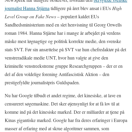
journalist Hanna Stjärna
tidligere på året blev ansat i EUs
High
Level Group on Fake News
– populært kaldet EUs
Sandhedsministerium med en slet henvisning til Georg Orwells
roman 1984. Hanna Stjärne har i mange år arbejdet på verdens
måske mest løgnagtige og politisk korrekte medie, den svenske
stats SVT. Før sin ansættelse på SVT var hun chefredaktør på det
venstreradikale medie UNT, hvor hun valgte at give den
kriminelle venstreekstreme gruppe Researchgruppen – der er en
del af den voldelige forening Antifascistisk Aktion – den
prestigefyldte journalistpris Guldspaden.
Nu har Google tilbudt et andet regime, det kinesiske, at lave en
censureret søgemaskine. Det sker øjensynligt for at få lov til at
komme ind på det kinesiske marked. Der er milliarder at tjene på
Kinas gigantiske marked. Google har fra deres erfaringer i Europa
masser af erfaring med at skrue algoritmer sammen, som