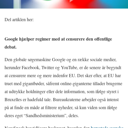
Del artiklen her:
Google hjælper regimer med at censurere den offentlige
debat.
Den globale søgemaskine Google og en række sociale medier,
herunder Facebook, Twitter og YouTube, er de senere år begyndt
at censurere mere og mere indenfor EU. Det sker efter, at EU har
truet med gigantbøder, såfremt online-giganterne tillader brugerne
at udtrykke holdninger eller dele information, som ifølge styret i
Bruxelles er hadefuld tale. Bureaukraterne arbejder også intenst
på at finde en måde at filtrere nyheder, så kun viden som ifølge
deres eget “Sandhedsministerium”, deles.
NewSpeek har tidligere beskrevet, hvordan den
berygtede svenske