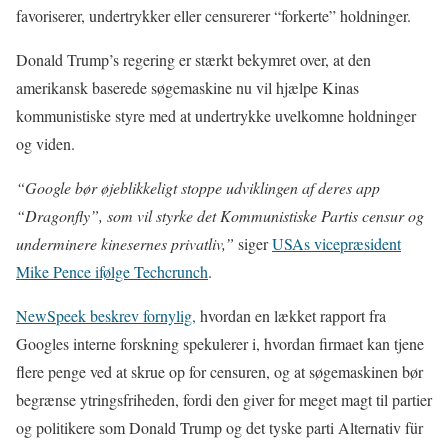
favoriserer, undertrykker eller censurerer “forkerte” holdninger.
Donald Trump’s regering er stærkt bekymret over, at den
amerikansk baserede søgemaskine nu vil hjælpe Kinas
kommunistiske styre med at undertrykke uvelkomne holdninger
og viden.
“Google bør øjeblikkeligt stoppe udviklingen af deres app
“Dragonfly”, som vil styrke det Kommunistiske Partis censur og
underminere kinesernes privatliv,”
siger
USAs vicepræsident
Mike Pence ifølge Techcrunch
.
NewSpeek beskrev fornylig,
hvordan en lækket rapport fra
Googles interne forskning spekulerer i, hvordan firmaet kan tjene
flere penge ved at skrue op for censuren, og at søgemaskinen bør
begrænse ytringsfriheden, fordi den giver for meget magt til partier
og politikere som Donald Trump og det tyske parti Alternativ für