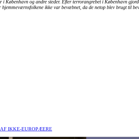
r i København og andre steder. Efter terrorangrebet i København gjorde 
rfor hjemmeværnsfolkene ikke var bevæbnet, da de netop blev brugt til be
 AF IKKE-EUROPÆERE