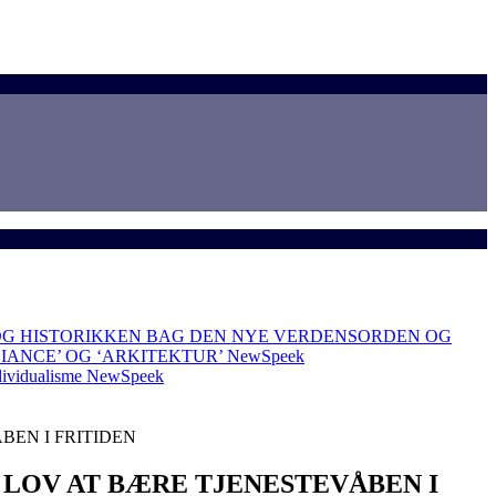
OG HISTORIKKEN BAG DEN NYE VERDENSORDEN OG
LIANCE’ OG ‘ARKITEKTUR’
NewSpeek
dividualisme
NewSpeek
BEN I FRITIDEN
Å LOV AT BÆRE TJENESTEVÅBEN I