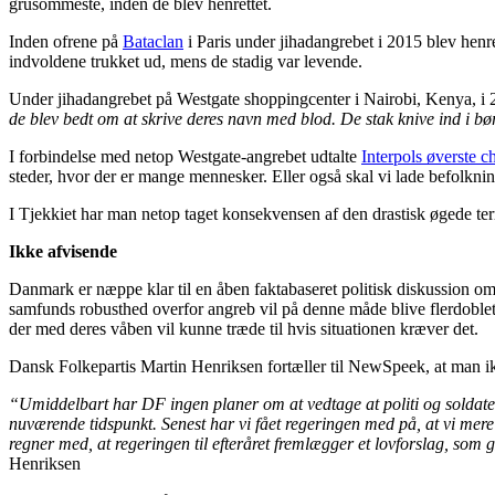
grusommeste, inden de blev henrettet.
Inden ofrene på
Bataclan
i Paris under jihadangrebet i 2015 blev henre
indvoldene trukket ud, mens de stadig var levende.
Under jihadangrebet på Westgate shoppingcenter i Nairobi, Kenya, i 20
de blev bedt om at skrive deres navn med blod. De stak knive ind i b
I forbindelse med netop Westgate-angrebet udtalte
Interpols øverste c
steder, hvor der er mange mennesker. Eller også skal vi lade befolkn
I Tjekkiet har man netop taget konsekvensen af den drastisk øgede terr
Ikke afvisende
Danmark er næppe klar til en åben faktabaseret politisk diskussion omk
samfunds robusthed overfor angreb vil på denne måde blive flerdoblet m
der med deres våben vil kunne træde til hvis situationen kræver det.
Dansk Folkepartis Martin Henriksen fortæller til NewSpeek, at man ik
“Umiddelbart har DF ingen planer om at vedtage at politi og soldater s
nuværende tidspunkt. Senest har vi fået regeringen med på, at vi mere 
regner med, at regeringen til efteråret fremlægger et lovforslag, som 
Henriksen