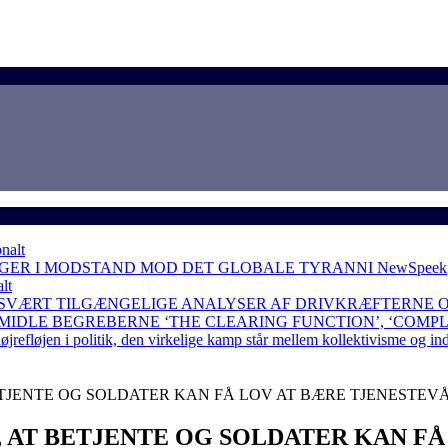
nalt
NGER I MODSTAND MOD DET GLOBALE TYRANNI
NewSpeek
lt
 SVÆRT TILGÆNGELIGE ANALYSER AF DRIVKRÆFTERNE 
RMIDLE BEGREBERNE ‘THE CLEARING FUNCTION’, ‘COMP
løjen i politik, den virkelige kamp står mellem kollektivisme og in
BETJENTE OG SOLDATER KAN FÅ LOV AT BÆRE TJENESTEVÅ
, AT BETJENTE OG SOLDATER KAN F