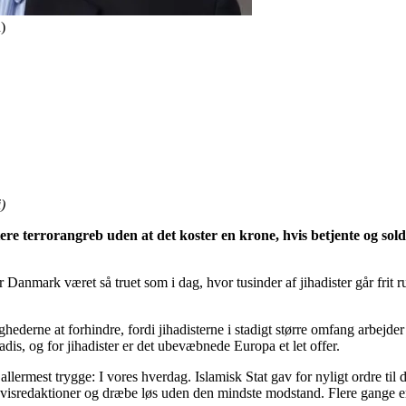
)
)
re terrorangreb uden at det koster en krone, hvis betjente og soldat
ar Danmark været så truet som i dag, hvor tusinder af jihadister går frit
hederne at forhindre, fordi jihadisterne i stadigt større omfang arbej
adis, og for jihadister er det ubevæbnede Europa et let offer.
s allermest trygge: I vores hverdag. Islamisk Stat gav for nyligt ordre til
g avisredaktioner og dræbe løs uden den mindste modstand. Flere gange e