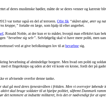
ttet af deres muslimske bødler, måtte de se deres venner og kæreste bli
13 var tortur også en del af terroren.
Ofre fik
“skåret øjne, ører og næ
ørns kroppe,”
fortalte en læge, som hjalp til efter angrebet.
hef
, Ronald Noble, at der kun er to måder, hvorpå man effektivt kan bek
ingen
“bevæbne sig selv”
. Selvfølgelig skal vi have mere politi, men ua
ortrussel ved at give befolkningen lov til at
bevæbne
sig.
ring bevæbning af almindelige borgere. Men hvad om politi og soldater f
ed et fingerknips og uden at det vil koste en krone, fordi der på gader
ke er afvisende overfor denne tanke.
kal gå med deres tjenestevåben i fritiden. Men vi overvejer løbende ind
aktivt skal bruge soldater til at hjælpe politiet, såfremt Danmark ramme
gør det nemmere at indsætte militæret, hvis det er nødvendigt for at opr