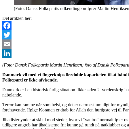
(Foto: Dansk Folkepartis udlændingeordfører Martin Henriksen
Del artiklen her:
Facebook
Twitter
Email
LinkedIn
(Foto: Dansk Folkepartis Martin Henriksen; foto af Dansk Folkeparti
Danmark vil med et fingerknips flerdoble kapaciteten til at håndte
Folkeparti er ikke afvisende.
Danmark er i en historisk farlig situation. Ikke siden 2. verdenskrig h
nabolande.
Terror kan ramme når som helst, og det er nærmest umuligt for myndig
forehavende. Ifølge Koranen er drab for Allah den hurtigste vej til Par
Jihadister ynder at slå til mod steder, hvor vi “vantro” normalt føler o
tidligere angreb har jihadisterne frit kunne gå rundt på natklubber o