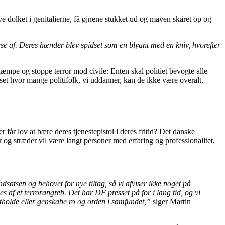
ve dolket i genitalierne, få øjnene stukket ud og maven skåret op og
se af. Deres hænder blev spidset som en blyant med en kniv, hvorefter
æmpe og stoppe terror mod civile: Enten skal politiet bevogte alle
nset hvor mange politifolk, vi uddanner, kan de ikke være overalt.
år lov at bære deres tjenestepistol i deres fritid? Det danske
 og stræder vil være langt personer med erfaring og professionalitet,
satsen og behovet for nye tiltag, så vi afviser ikke noget på
s af et terrorangreb. Det har DF presset på for i lang tid, og vi
etholde eller genskabe ro og orden i samfundet,”
siger Martin