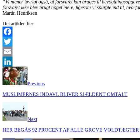
“Vi mener iøvrigt også, at forsvaret kan bruges til bevogtningsopgave
forsvaret ikke blev brugt noget mere, ligesom vi spurgte ind til, hvo
Martin Henriksen
Del artiklen her:
Facebook
Twitter
Email
LinkedIn
Previous
MUSLIMERNES INDAVL BLIVER SJÆLDENT OMTALT
Next
HER BEGÅS 92 PROCENT AF ALLE GROVE VOLDTÆGTER