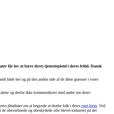
er får lov at bære deres tjenestepistol i deres fritid. Dansk
 rundt både her og på den anden side af de åbne grænser i vores
der alene og derfor ikke kommunikerer med andre om deres
 deres jihadister om at begynde at dræbe folk i deres
eget hjem
. Ved
r de ubevæbnede og ubeskyttede ofre blevet tortureret på det