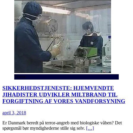
Terror
SIKKERHEDSTJENESTE: HJEMVENDTE
JIHADISTER UDVIKLER MILTBRAND TIL
FORGIFTNING AF VORES VANDFORSYNING
april 3, 2018
Er Danmark beredt på terror-angreb med biologiske våben? Det
spørgsmål bør myndighederne stille sig selv.
[…]