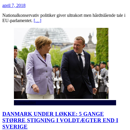
april 7, 2018
Nationalkonservativ politiker giver ultrakort men hårdtslående tale i
EU-parlamentet.
[…]
Kriminalitet
DANMARK UNDER LØKKE: 5 GANGE
STØRRE STIGNING I VOLDTÆGTER END I
SVERIGE