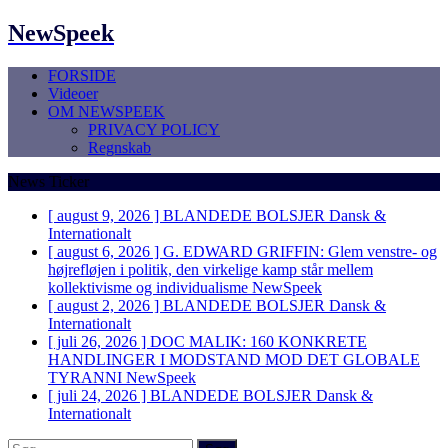
NewSpeek
FORSIDE
Videoer
OM NEWSPEEK
PRIVACY POLICY
Regnskab
News Ticker
[ august 9, 2026 ]
BLANDEDE BOLSJER
Dansk &
Internationalt
[ august 6, 2026 ]
G. EDWARD GRIFFIN: Glem venstre- og
højrefløjen i politik, den virkelige kamp står mellem
kollektivisme og individualisme
NewSpeek
[ august 2, 2026 ]
BLANDEDE BOLSJER
Dansk &
Internationalt
[ juli 26, 2026 ]
DOC MALIK: 160 KONKRETE
HANDLINGER I MODSTAND MOD DET GLOBALE
TYRANNI
NewSpeek
[ juli 24, 2026 ]
BLANDEDE BOLSJER
Dansk &
Internationalt
Søg