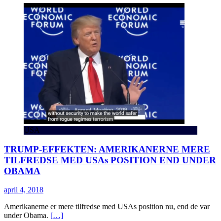
USA
TRUMP-EFFEKTEN: AMERIKANERNE MERE
TILFREDSE MED USAs POSITION END UNDER
OBAMA
april 4, 2018
Amerikanerne er mere tilfredse med USAs position nu, end de var
under Obama.
[…]