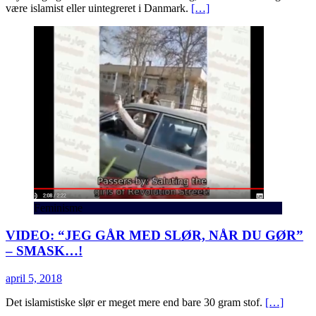
være islamist eller uintegreret i Danmark.
[…]
Feminisme
VIDEO: “JEG GÅR MED SLØR, NÅR DU GØR”
– SMASK…!
april 5, 2018
Det islamistiske slør er meget mere end bare 30 gram stof.
[…]