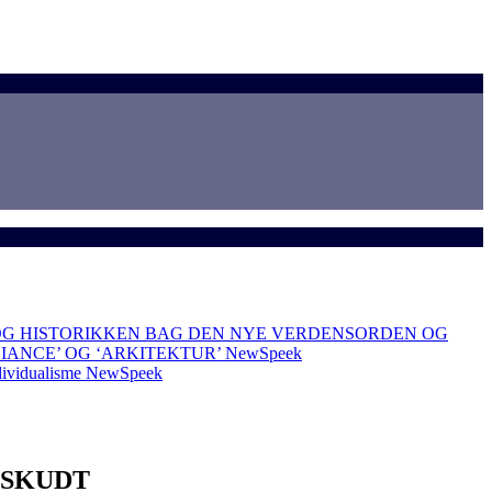
OG HISTORIKKEN BAG DEN NYE VERDENSORDEN OG
LIANCE’ OG ‘ARKITEKTUR’
NewSpeek
dividualisme
NewSpeek
 SKUDT