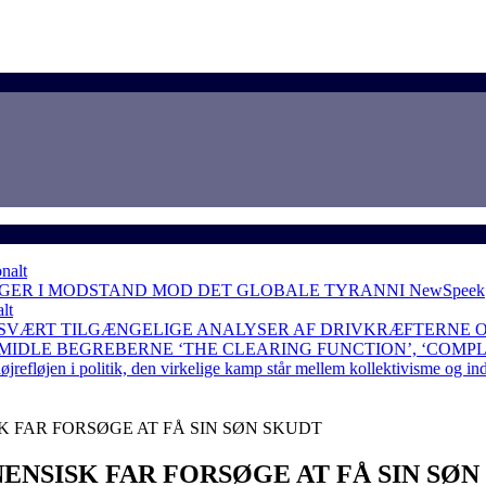
nalt
NGER I MODSTAND MOD DET GLOBALE TYRANNI
NewSpeek
lt
 SVÆRT TILGÆNGELIGE ANALYSER AF DRIVKRÆFTERNE 
RMIDLE BEGREBERNE ‘THE CLEARING FUNCTION’, ‘COMP
løjen i politik, den virkelige kamp står mellem kollektivisme og in
 FAR FORSØGE AT FÅ SIN SØN SKUDT
ENSISK FAR FORSØGE AT FÅ SIN SØN