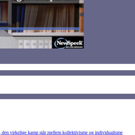
den virkelige kamp står mellem kollektivisme og individualisme