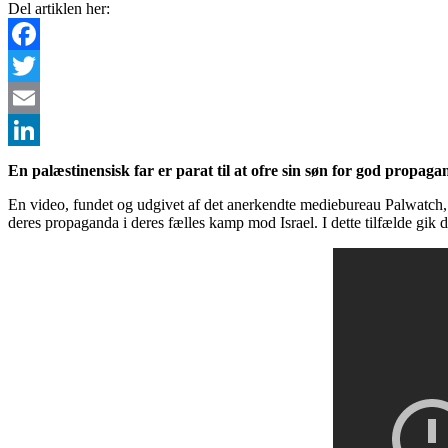
Del artiklen her:
Facebook
Twitter
Email
LinkedIn
En palæstinensisk far er parat til at ofre sin søn for god propaga
En video, fundet og udgivet af det anerkendte mediebureau Palwatch, vis
deres propaganda i deres fælles kamp mod Israel. I dette tilfælde gik de