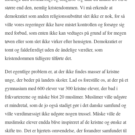
større end den, nemlig kristendommen. Vi må erkende at
demokratiet som anden religionssubstitut slet ikke er nok, for så
ville vores regeringer ikke have mistet kontrollen og forsøge sig
med forbud, som enten ikke kan vedtages på grund af for megen
tøven eller som slet ikke virker efter hensigten. Demokratiet er
tomt og faldefærdigt uden de åndelige værdier, som
kristendommen tidligere tilførte det.
Det egentlige problem er, at der ikke findes masser af kristne
unge, der beder på landets skoler. Lad os forestille os, at der på et
gymnasium med 600 elever var 300 kristne elever, der bad i
frikvartererne og måske blot 20 muslimer. Muslimer ville udgøre
et mindretal, som de jo også stadigt gør i det danske samfund og
ville værdimæssigt ikke udgøre nogen trussel. Måske ville de
muslimske elever endda blive inspireret af de kristne og ønske at
skifte tro. Det er hjertets omvendelse, der forandrer samfundet til