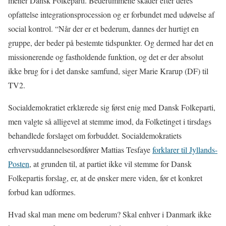
mener Dansk Folkeparti. Bederummene skader efter deres
opfattelse integrationsprocession og er forbundet med udøvelse af
social kontrol. “Når der er et bederum, dannes der hurtigt en
gruppe, der beder på bestemte tidspunkter. Og dermed har det en
missionerende og fastholdende funktion, og det er der absolut
ikke brug for i det danske samfund, siger Marie Krarup (DF) til
TV2.
Socialdemokratiet erklærede sig først enig med Dansk Folkeparti,
men valgte så alligevel at stemme imod, da Folketinget i tirsdags
behandlede forslaget om forbuddet. Socialdemokratiets
erhvervsuddannelsesordfører Mattias Tesfaye
forklarer til Jyllands-
Posten
, at grunden til, at partiet ikke vil stemme for Dansk
Folkepartis forslag, er, at de ønsker mere viden, før et konkret
forbud kan udformes.
Hvad skal man mene om bederum? Skal enhver i Danmark ikke