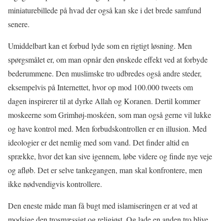
miniaturebillede på hvad der også kan ske i det brede samfund
senere.
Umiddelbart kan et forbud lyde som en rigtigt løsning. Men
spørgsmålet er, om man opnår den ønskede effekt ved at forbyde
bederummene. Den muslimske tro udbredes også andre steder,
eksempelvis på Internettet, hvor op mod 100.000 tweets om
dagen inspirerer til at dyrke Allah og Koranen. Dertil kommer
moskeerne som Grimhøj-moskéen, som man også gerne vil lukke
og have kontrol med. Men forbudskontrollen er en illusion. Med
ideologier er det nemlig med som vand. Det finder altid en
sprække, hvor det kan sive igennem, løbe videre og finde nye veje
og afløb. Det er selve tankegangen, man skal konfrontere, men
ikke nødvendigvis kontrollere.
Den eneste måde man få bugt med islamiseringen er at ved at
modsige den trosmæssigt og religiøst. Og lade en anden tro blive