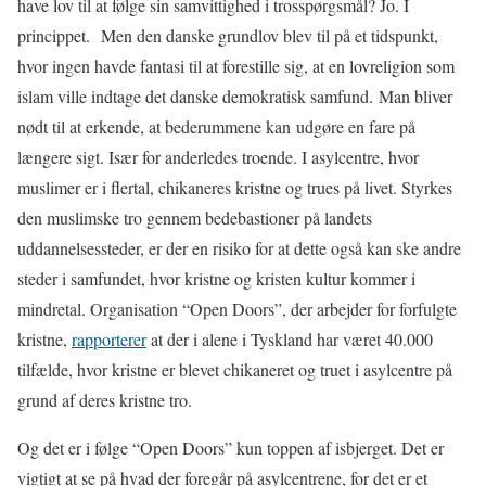
have lov til at følge sin samvittighed i trosspørgsmål? Jo. I
princippet. Men den danske grundlov blev til på et tidspunkt,
hvor ingen havde fantasi til at forestille sig, at en lovreligion som
islam ville indtage det danske demokratisk samfund. Man bliver
nødt til at erkende, at bederummene kan udgøre en fare på
længere sigt. Især for anderledes troende. I asylcentre, hvor
muslimer er i flertal, chikaneres kristne og trues på livet. Styrkes
den muslimske tro gennem bedebastioner på landets
uddannelsessteder, er der en risiko for at dette også kan ske andre
steder i samfundet, hvor kristne og kristen kultur kommer i
mindretal. Organisation “Open Doors”, der arbejder for forfulgte
kristne,
rapporterer
at der i alene i Tyskland har været 40.000
tilfælde, hvor kristne er blevet chikaneret og truet i asylcentre på
grund af deres kristne tro.
Og det er i følge “Open Doors” kun toppen af isbjerget. Det er
vigtigt at se på hvad der foregår på asylcentrene, for det er et