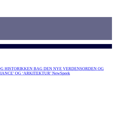
OG HISTORIKKEN BAG DEN NYE VERDENSORDEN OG
LIANCE’ OG ‘ARKITEKTUR’
NewSpeek