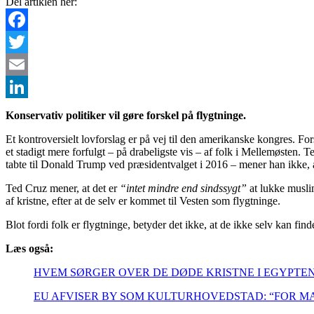
Del artiklen her:
Facebook
Twitter
Email
LinkedIn
Konservativ politiker vil gøre forskel på flygtninge.
Et kontroversielt lovforslag er på vej til den amerikanske kongres. For
et stadigt mere forfulgt – på drabeligste vis – af folk i Mellemøsten. 
tabte til Donald Trump ved præsidentvalget i 2016 – mener han ikke,
Ted Cruz mener, at det er
“intet mindre end sindssygt”
at lukke muslim
af kristne, efter at de selv er kommet til Vesten som flygtninge.
Blot fordi folk er flygtninge, betyder det ikke, at de ikke selv kan fin
Læs også:
HVEM SØRGER OVER DE DØDE KRISTNE I EGYPTE
EU AFVISER BY SOM KULTURHOVEDSTAD: “FOR M