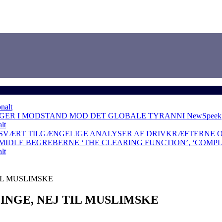
nalt
NGER I MODSTAND MOD DET GLOBALE TYRANNI
NewSpeek
lt
 SVÆRT TILGÆNGELIGE ANALYSER AF DRIVKRÆFTERNE 
RMIDLE BEGREBERNE ‘THE CLEARING FUNCTION’, ‘COMP
lt
TIL MUSLIMSKE
NINGE, NEJ TIL MUSLIMSKE