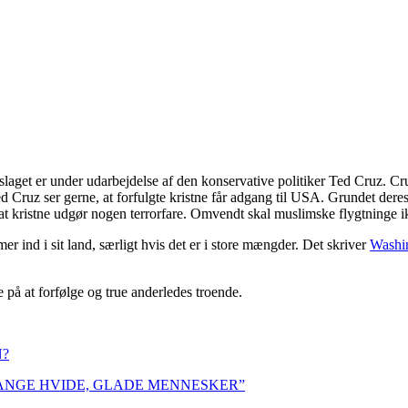
slaget er under udarbejdelse af den konservative politiker Ted Cruz. Cruz
Ted Cruz ser gerne, at forfulgte kristne får adgang til USA. Grundet dere
 at kristne udgør nogen terrorfare. Omvendt skal muslimske flygtninge 
er ind i sit land, særligt hvis det er i store mængder. Det skriver
Washi
de på at forfølge og true anderledes troende.
N?
ANGE HVIDE, GLADE MENNESKER”