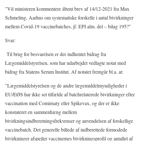
”Vil ministeren kommentere åbent brev af 14/12-2021 fra Max
Schmeling, Aarhus om systematiske forskelle i antal bivirkninger
mellem Covid-19 vaccinebatches, jf. EPI alm. del – bilag 195?”
Svar:
Til brug for besvarelsen er der indhentet bidrag fra
Lægemiddelstyrelsen, som har udarbejdet vedlagte notat med
bidrag fra Statens Serum Institut. Af notatet fremgår bl.a. at:
”Lægemiddelstyrelsen og de andre lægemiddelmyndigheder i
EU/EØS har ikke set tilfælde af batchrelaterede bivirkninger efter
vaccination med Comirnaty eller Spikevax, og der er ikke
konstateret en sammenhæng mellem
bivirkningsindberetningsfrekvenser og anvendelsen af forskellige
vaccinebatch. Det generelle billede af indberettede formodede
bivirkninger afspejler vaccinernes bivirkningsprofil og antallet af