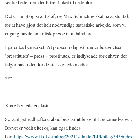
vedhæftede filer, der bliver linket til nedenfor.
Det er tungt og svært stof, og Max Schmeling skal have stor tak
for at have gjort det helt nødvendige statistiske arbejde, som vi
engang havde en kritisk presse til at håndtere.
I parentes bemærket: At pressen i dag går under betegnelsen
’presstitutes’ – press + prostitutes, er indlysende for enhver, der
følger med uden for de statsstøttede medier.
***
Kære Nyhedsredaktør
Se venligst vedhæftede åbne brev samt bilag til Epidemiudvalget.
Brevet er vedhæftet og kan også findes
her:
https://www.ft.dk/samling/20211/almdel/EPI/bilag/343/index.