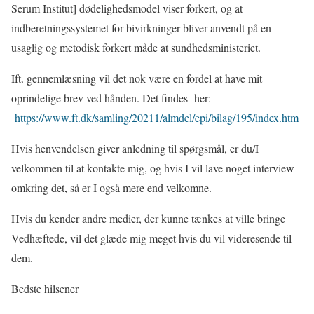
Serum Institut] dødelighedsmodel viser forkert, og at
indberetningssystemet for bivirkninger bliver anvendt på en
usaglig og metodisk forkert måde at sundhedsministeriet.
Ift. gennemlæsning vil det nok være en fordel at have mit
oprindelige brev ved hånden. Det findes
her:
https://www.ft.dk/samling/20211/almdel/epi/bilag/195/index.htm
Hvis henvendelsen giver anledning til spørgsmål, er du/I
velkommen til at kontakte mig, og hvis I vil lave noget interview
omkring det, så er I også mere end velkomne.
Hvis du kender andre medier, der kunne tænkes at ville bringe
Vedhæftede, vil det glæde mig meget hvis du vil videresende til
dem.
Bedste hilsener