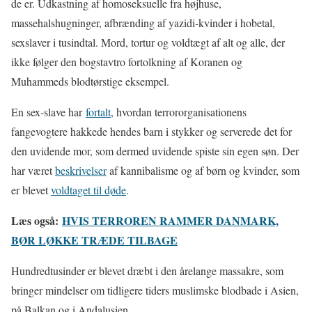
de er. Udkastning af homoseksuelle fra højhuse,
massehalshugninger, afbrænding af yazidi-kvinder i hobetal,
sexslaver i tusindtal. Mord, tortur og voldtægt af alt og alle, der
ikke følger den bogstavtro fortolkning af Koranen og
Muhammeds blodtørstige eksempel.
En sex-slave har
fortalt
, hvordan terrororganisationens
fangevogtere hakkede hendes barn i stykker og serverede det for
den uvidende mor, som dermed uvidende spiste sin egen søn. Der
har været
beskrivelser
af kannibalisme og af børn og kvinder, som
er blevet
voldtaget til døde
.
Læs også:
HVIS TERROREN RAMMER DANMARK,
BØR LØKKE TRÆDE TILBAGE
Hundredtusinder er blevet dræbt i den årelange massakre, som
bringer mindelser om tidligere tiders muslimske blodbade i Asien,
på Balkan og i Andalusien.