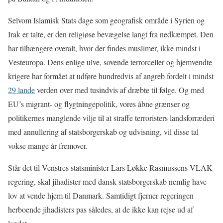
Selvom Islamisk Stats dage som geografisk område i Syrien og
Irak er talte, er den religiøse bevægelse langt fra nedkæmpet. Den
har tilhængere overalt, hvor der findes muslimer, ikke mindst i
Vesteuropa. Dens enlige ulve, sovende terrorceller og hjemvendte
krigere har formået at udføre hundredvis af angreb fordelt i mindst
29 lande
verden over med tusindvis af dræbte til følge. Og med
EU’s migrant- og flygtningepolitik, vores åbne grænser og
politikernes manglende vilje til at straffe terroristers landsforræderi
med annullering af statsborgerskab og udvisning, vil disse tal
vokse mange år fremover.
Står det til Venstres statsminister Lars Løkke Rasmussens VLAK-
regering, skal jihadister med dansk statsborgerskab nemlig have
lov at vende hjem til Danmark. Samtidigt fjerner regeringen
herboende jihadisters pas således, at de ikke kan rejse ud af