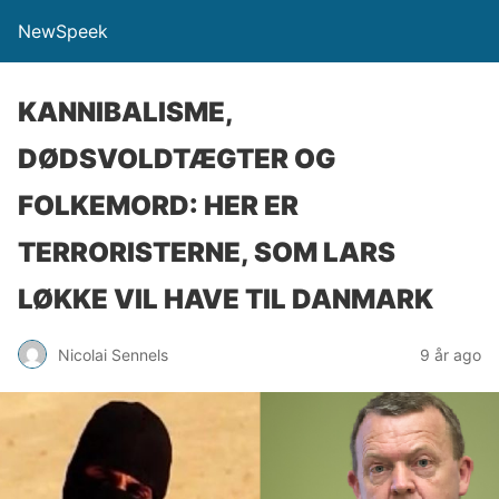
NewSpeek
KANNIBALISME,
DØDSVOLDTÆGTER OG
FOLKEMORD: HER ER
TERRORISTERNE, SOM LARS
LØKKE VIL HAVE TIL DANMARK
Nicolai Sennels
9 år ago