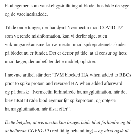
blodlegemer, som vanskeliggør iltning af blodet hos både de syge
og de vaccineskadede.
Til de onde tunger, der har dømt ‘ivermectin mod COVID-19’
som værende misinformation, kan vi derfor sige, at en
virkningsmekanisme for ivermectin imod spikeproteinets skader
på blodet nu er fundet. Det er derfor på tide, at al censur og hetz
imod læger, der anbefaler dette middel, ophører.
I nævnte artikel står der: “IVM blocked HA when added to RBCs
prior to spike protein and reversed HA when added afterward” –
og på dansk: “Ivermectin forhindrede hæmagglutination, når det
blev tilsat til røde blodlegemer før spikeprotein, og opløste
hæmagglutination, når tilsat efter”.
Dette betyder, at ivermectin kan bruges både til at forhindre og til
–
at helbrede COVID-19
(ved tidlig behandling)
og altså også til