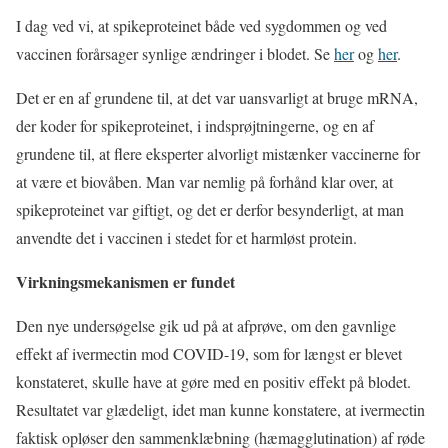
I dag ved vi, at spikeproteinet både ved sygdommen og ved
vaccinen forårsager synlige ændringer i blodet. Se
her
og
her
.
Det er en af grundene til, at det var uansvarligt at bruge mRNA,
der koder for spikeproteinet, i indsprøjtningerne, og en af
grundene til, at flere eksperter alvorligt mistænker vaccinerne for
at være et biovåben. Man var nemlig på forhånd klar over, at
spikeproteinet var giftigt, og det er derfor besynderligt, at man
anvendte det i vaccinen i stedet for et harmløst protein.
Virkningsmekanismen er fundet
Den nye undersøgelse gik ud på at afprøve, om den gavnlige
effekt af ivermectin mod COVID-19, som for længst er blevet
konstateret, skulle have at gøre med en positiv effekt på blodet.
Resultatet var glædeligt, idet man kunne konstatere, at ivermectin
faktisk opløser den sammenklæbning (hæmagglutination) af røde