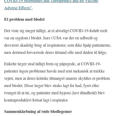
COVID-19 Morbidities and Therapeutics and for Vaccine
Adverse Effects”
.
Et problem med blodet
Det viste sig meget tidligt, at et alvorligt COVID-19-forløb reelt
var en sygdom i blodet. Især i USA var der en udbredt og
desværre skadelig brug af respiratorer, som ikke hjalp patienterne,
men derimod forværrede deres tilstand ofte med døden til følge.
Enkelte læger stod tidligt frem og påpegede, at COVID-19-
patienter ingen problemer havde med rent mekanisk at trække
vejret, men at deres kritiske iltmangel snarere skyldtes et problem
med blodet. Disse læger blev straks lagt for had, fyret eller
tvunget til at tie, og patienter med hypoxi (lavt iltindhold) blev
kontraproduktivt fortsat lagt i respirator.
Sammenklæbning af røde blodlegemer