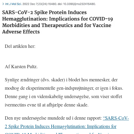
Del artiklen her:
Af Karsten Pultz.
Synlige ændringer (dvs. skader) i blodet hos mennesker, der
modtog de eksperimentelle gen-indsprøjtninger, er igen i fokus.
Denne gang i en videnskabelig undersøgelse, som viser stoffet
ivermectins evne til at afhjælpe denne skade.
Den nye undersøgelse mundede ud i denne rapport:
“SARS-CoV-
2 Spike Protein Induces Hemagglutination: Implications for