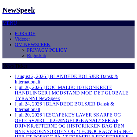
NewSpeek
MENU
FORSIDE
Videoer
OM NEWSPEEK
PRIVACY POLICY
Regnskab
News Ticker
[ august 2, 2026 ]
BLANDEDE BOLSJER
Dansk &
Internationalt
[ juli 26, 2026 ]
DOC MALIK: 160 KONKRETE
HANDLINGER I MODSTAND MOD DET GLOBALE
TYRANNI
NewSpeek
[ juli 24, 2026 ]
BLANDEDE BOLSJER
Dansk &
Internationalt
[ juli 20, 2026 ]
ESCAPEKEY LAVER SKARPE OG
OFTE SVÆRT TILGÆNGELIGE ANALYSER AF
DRIVKRÆFTERNE OG HISTORIKKEN BAG DEN
NYE VERDENSORDEN OG ‘TECNOCRACY RISING’.
HER ET FORSØG PÅ AT FORMIDLE BEGREBERNE