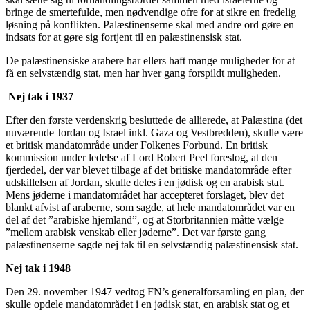
bringe de smertefulde, men nødvendige ofre for at sikre en fredelig
løsning på konflikten. Palæstinenserne skal med andre ord gøre en
indsats for at gøre sig fortjent til en palæstinensisk stat.
De palæstinensiske arabere har ellers haft mange muligheder for at
få en selvstændig stat, men har hver gang forspildt muligheden.
Nej tak i 1937
Efter den første verdenskrig besluttede de allierede, at Palæstina (det
nuværende Jordan og Israel inkl. Gaza og Vestbredden), skulle være
et britisk mandatområde under Folkenes Forbund. En britisk
kommission under ledelse af Lord Robert Peel foreslog, at den
fjerdedel, der var blevet tilbage af det britiske mandatområde efter
udskillelsen af Jordan, skulle deles i en jødisk og en arabisk stat.
Mens jøderne i mandatområdet har accepteret forslaget, blev det
blankt afvist af araberne, som sagde, at hele mandatområdet var en
del af det ”arabiske hjemland”, og at Storbritannien måtte vælge
”mellem arabisk venskab eller jøderne”. Det var første gang
palæstinenserne sagde nej tak til en selvstændig palæstinensisk stat.
Nej tak i 1948
Den 29. november 1947 vedtog FN’s generalforsamling en plan, der
skulle opdele mandatområdet i en jødisk stat, en arabisk stat og et