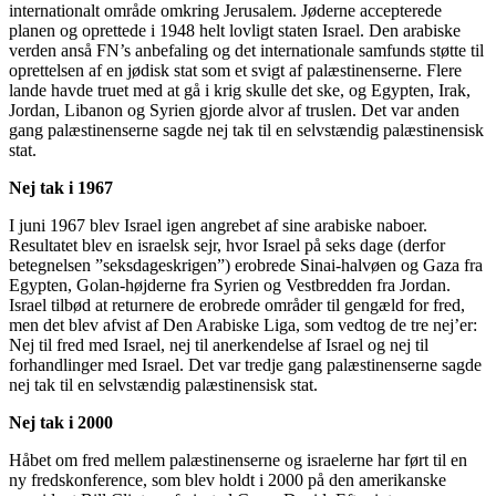
internationalt område omkring Jerusalem. Jøderne accepterede
planen og oprettede i 1948 helt lovligt staten Israel. Den arabiske
verden anså FN’s anbefaling og det internationale samfunds støtte til
oprettelsen af en jødisk stat som et svigt af palæstinenserne. Flere
lande havde truet med at gå i krig skulle det ske, og Egypten, Irak,
Jordan, Libanon og Syrien gjorde alvor af truslen. Det var anden
gang palæstinenserne sagde nej tak til en selvstændig palæstinensisk
stat.
Nej tak i 1967
I juni 1967 blev Israel igen angrebet af sine arabiske naboer.
Resultatet blev en israelsk sejr, hvor Israel på seks dage (derfor
betegnelsen ”seksdageskrigen”) erobrede Sinai-halvøen og Gaza fra
Egypten, Golan-højderne fra Syrien og Vestbredden fra Jordan.
Israel tilbød at returnere de erobrede områder til gengæld for fred,
men det blev afvist af Den Arabiske Liga, som vedtog de tre nej’er:
Nej til fred med Israel, nej til anerkendelse af Israel og nej til
forhandlinger med Israel. Det var tredje gang palæstinenserne sagde
nej tak til en selvstændig palæstinensisk stat.
Nej tak i 2000
Håbet om fred mellem palæstinenserne og israelerne har ført til en
ny fredskonference, som blev holdt i 2000 på den amerikanske