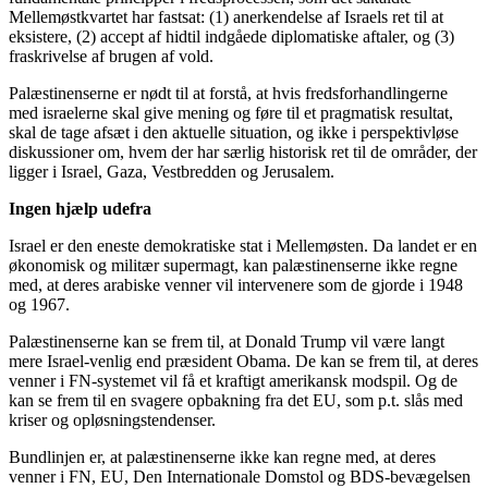
Mellemøstkvartet har fastsat: (1) anerkendelse af Israels ret til at
eksistere, (2) accept af hidtil indgåede diplomatiske aftaler, og (3)
fraskrivelse af brugen af vold.
Palæstinenserne er nødt til at forstå, at hvis fredsforhandlingerne
med israelerne skal give mening og føre til et pragmatisk resultat,
skal de tage afsæt i den aktuelle situation, og ikke i perspektivløse
diskussioner om, hvem der har særlig historisk ret til de områder, der
ligger i Israel, Gaza, Vestbredden og Jerusalem.
Ingen hjælp udefra
Israel er den eneste demokratiske stat i Mellemøsten. Da landet er en
økonomisk og militær supermagt, kan palæstinenserne ikke regne
med, at deres arabiske venner vil intervenere som de gjorde i 1948
og 1967.
Palæstinenserne kan se frem til, at Donald Trump vil være langt
mere Israel-venlig end præsident Obama. De kan se frem til, at deres
venner i FN-systemet vil få et kraftigt amerikansk modspil. Og de
kan se frem til en svagere opbakning fra det EU, som p.t. slås med
kriser og opløsningstendenser.
Bundlinjen er, at palæstinenserne ikke kan regne med, at deres
venner i FN, EU, Den Internationale Domstol og BDS-bevægelsen