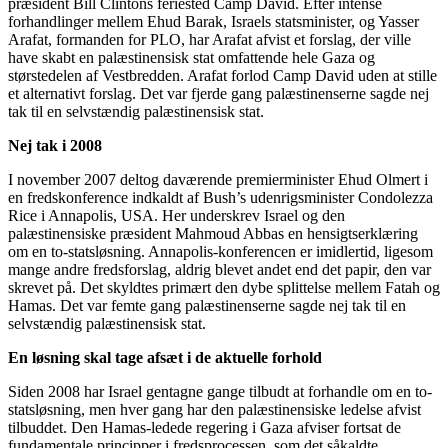
præsident Bill Clintons feriested Camp David. Efter intense
forhandlinger mellem Ehud Barak, Israels statsminister, og Yasser
Arafat, formanden for PLO, har Arafat afvist et forslag, der ville
have skabt en palæstinensisk stat omfattende hele Gaza og
størstedelen af Vestbredden. Arafat forlod Camp David uden at stille
et alternativt forslag. Det var fjerde gang palæstinenserne sagde nej
tak til en selvstændig palæstinensisk stat.
Nej tak i 2008
I november 2007 deltog daværende premierminister Ehud Olmert i
en fredskonference indkaldt af Bush’s udenrigsminister Condolezza
Rice i Annapolis, USA. Her underskrev Israel og den
palæstinensiske præsident Mahmoud Abbas en hensigtserklæring
om en to-statsløsning. Annapolis-konferencen er imidlertid, ligesom
mange andre fredsforslag, aldrig blevet andet end det papir, den var
skrevet på. Det skyldtes primært den dybe splittelse mellem Fatah og
Hamas. Det var femte gang palæstinenserne sagde nej tak til en
selvstændig palæstinensisk stat.
En løsning skal tage afsæt i de aktuelle forhold
Siden 2008 har Israel gentagne gange tilbudt at forhandle om en to-
statsløsning, men hver gang har den palæstinensiske ledelse afvist
tilbuddet. Den Hamas-ledede regering i Gaza afviser fortsat de
fundamentale principper i fredsprocessen, som det såkaldte