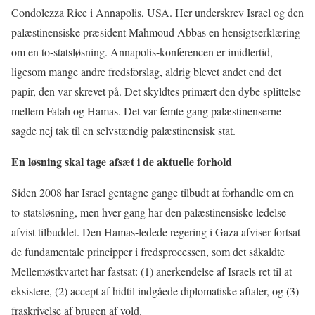
Condolezza Rice i Annapolis, USA. Her underskrev Israel og den
palæstinensiske præsident Mahmoud Abbas en hensigtserklæring
om en to-statsløsning. Annapolis-konferencen er imidlertid,
ligesom mange andre fredsforslag, aldrig blevet andet end det
papir, den var skrevet på. Det skyldtes primært den dybe splittelse
mellem Fatah og Hamas. Det var femte gang palæstinenserne
sagde nej tak til en selvstændig palæstinensisk stat.
En løsning skal tage afsæt i de aktuelle forhold
Siden 2008 har Israel gentagne gange tilbudt at forhandle om en
to-statsløsning, men hver gang har den palæstinensiske ledelse
afvist tilbuddet. Den Hamas-ledede regering i Gaza afviser fortsat
de fundamentale principper i fredsprocessen, som det såkaldte
Mellemøstkvartet har fastsat: (1) anerkendelse af Israels ret til at
eksistere, (2) accept af hidtil indgåede diplomatiske aftaler, og (3)
fraskrivelse af brugen af vold.