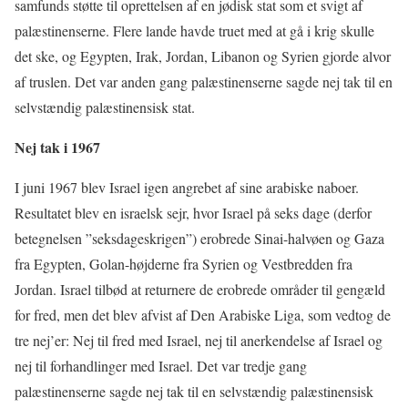
samfunds støtte til oprettelsen af en jødisk stat som et svigt af
palæstinenserne. Flere lande havde truet med at gå i krig skulle
det ske, og Egypten, Irak, Jordan, Libanon og Syrien gjorde alvor
af truslen. Det var anden gang palæstinenserne sagde nej tak til en
selvstændig palæstinensisk stat.
Nej tak i 1967
I juni 1967 blev Israel igen angrebet af sine arabiske naboer.
Resultatet blev en israelsk sejr, hvor Israel på seks dage (derfor
betegnelsen ”seksdageskrigen”) erobrede Sinai-halvøen og Gaza
fra Egypten, Golan-højderne fra Syrien og Vestbredden fra
Jordan. Israel tilbød at returnere de erobrede områder til gengæld
for fred, men det blev afvist af Den Arabiske Liga, som vedtog de
tre nej’er: Nej til fred med Israel, nej til anerkendelse af Israel og
nej til forhandlinger med Israel. Det var tredje gang
palæstinenserne sagde nej tak til en selvstændig palæstinensisk