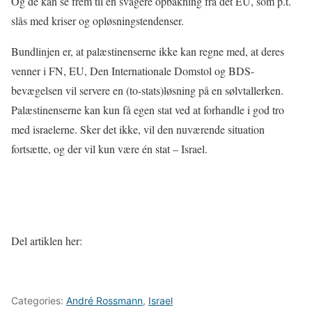
Og de kan se frem til en svagere opbakning fra det EU, som p.t.
slås med kriser og opløsningstendenser.
Bundlinjen er, at palæstinenserne ikke kan regne med, at deres
venner i FN, EU, Den Internationale Domstol og BDS-
bevægelsen vil servere en (to-stats)løsning på en sølvtallerken.
Palæstinenserne kan kun få egen stat ved at forhandle i god tro
med israelerne. Sker det ikke, vil den nuværende situation
fortsætte, og der vil kun være én stat – Israel.
Del artiklen her:
Categories:
André Rossmann
,
Israel