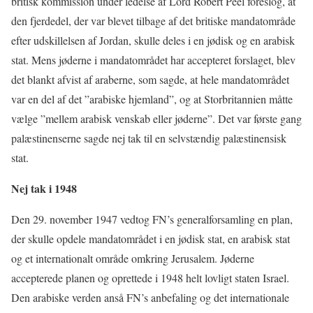
britisk kommission under ledelse af Lord Robert Peel foreslog, at
den fjerdedel, der var blevet tilbage af det britiske mandatområde
efter udskillelsen af Jordan, skulle deles i en jødisk og en arabisk
stat. Mens jøderne i mandatområdet har accepteret forslaget, blev
det blankt afvist af araberne, som sagde, at hele mandatområdet
var en del af det ”arabiske hjemland”, og at Storbritannien måtte
vælge ”mellem arabisk venskab eller jøderne”. Det var første gang
palæstinenserne sagde nej tak til en selvstændig palæstinensisk
stat.
Nej tak i 1948
Den 29. november 1947 vedtog FN’s generalforsamling en plan,
der skulle opdele mandatområdet i en jødisk stat, en arabisk stat
og et internationalt område omkring Jerusalem. Jøderne
accepterede planen og oprettede i 1948 helt lovligt staten Israel.
Den arabiske verden anså FN’s anbefaling og det internationale