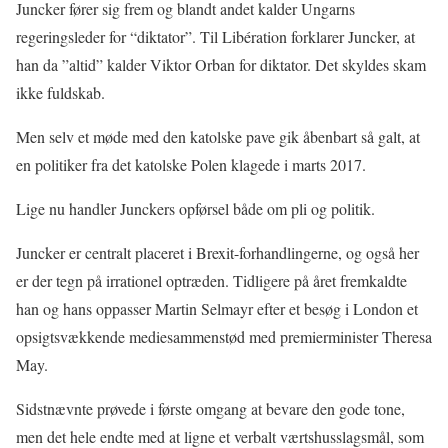
Juncker fører sig frem og blandt andet kalder Ungarns
regeringsleder for “diktator”. Til Libération forklarer Juncker, at
han da ”altid” kalder Viktor Orban for diktator. Det skyldes skam
ikke fuldskab.
Men selv et møde med den katolske pave gik åbenbart så galt, at
en politiker fra det katolske Polen klagede i marts 2017.
Lige nu handler Junckers opførsel både om pli og politik.
Juncker er centralt placeret i Brexit-forhandlingerne, og også her
er der tegn på irrationel optræden. Tidligere på året fremkaldte
han og hans oppasser Martin Selmayr efter et besøg i London et
opsigtsvækkende mediesammenstød med premierminister Theresa
May.
Sidstnævnte prøvede i første omgang at bevare den gode tone,
men det hele endte med at ligne et verbalt værtshusslagsmål, som