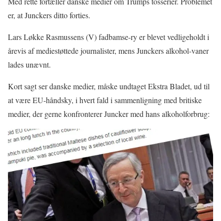
Med rette fortæller danske medier om Trumps tosserier. Problemet
er, at Junckers ditto forties.
Lars Løkke Rasmussens (V) fadbamse-ry er blevet vedligeholdt i
årevis af mediestøttede journalister, mens Junckers alkohol-vaner
lades unævnt.
Kort sagt ser danske medier, måske undtaget Ekstra Bladet, ud til
at være EU-håndsky, i hvert fald i sammenligning med britiske
medier, der gerne konfronterer Juncker med hans alkoholforbrug: