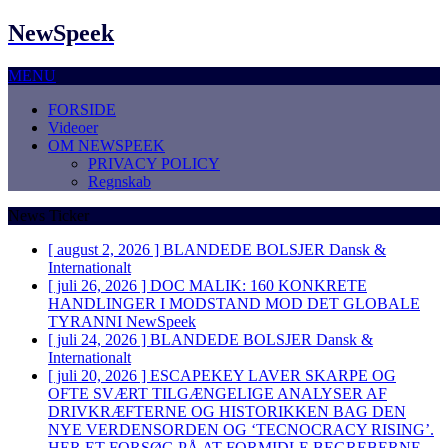
NewSpeek
MENU
FORSIDE
Videoer
OM NEWSPEEK
PRIVACY POLICY
Regnskab
News Ticker
[ august 2, 2026 ]
BLANDEDE BOLSJER
Dansk &
Internationalt
[ juli 26, 2026 ]
DOC MALIK: 160 KONKRETE
HANDLINGER I MODSTAND MOD DET GLOBALE
TYRANNI
NewSpeek
[ juli 24, 2026 ]
BLANDEDE BOLSJER
Dansk &
Internationalt
[ juli 20, 2026 ]
ESCAPEKEY LAVER SKARPE OG
OFTE SVÆRT TILGÆNGELIGE ANALYSER AF
DRIVKRÆFTERNE OG HISTORIKKEN BAG DEN
NYE VERDENSORDEN OG ‘TECNOCRACY RISING’.
HER ET FORSØG PÅ AT FORMIDLE BEGREBERNE