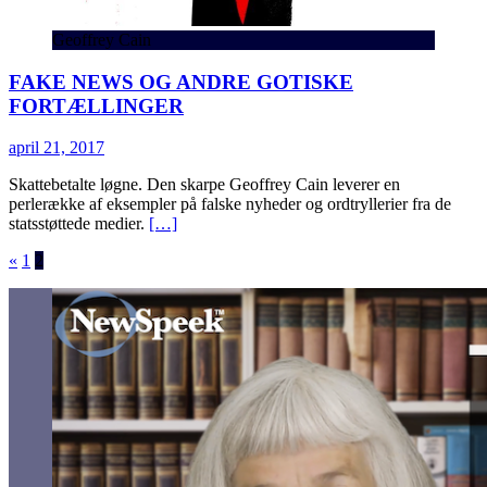
Geoffrey Cain
FAKE NEWS OG ANDRE GOTISKE
FORTÆLLINGER
april 21, 2017
Skattebetalte løgne. Den skarpe Geoffrey Cain leverer en
perlerække af eksempler på falske nyheder og ordtryllerier fra de
statsstøttede medier.
[…]
Indlægsinddeling
«
1
2