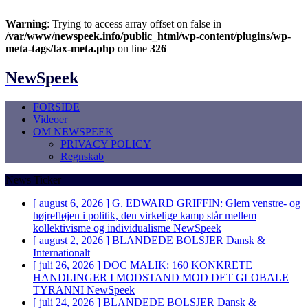
Warning
: Trying to access array offset on false in
/var/www/newspeek.info/public_html/wp-content/plugins/wp-
meta-tags/tax-meta.php
on line
326
NewSpeek
FORSIDE
Videoer
OM NEWSPEEK
PRIVACY POLICY
Regnskab
News Ticker
[ august 6, 2026 ]
G. EDWARD GRIFFIN: Glem venstre- og
højrefløjen i politik, den virkelige kamp står mellem
kollektivisme og individualisme
NewSpeek
[ august 2, 2026 ]
BLANDEDE BOLSJER
Dansk &
Internationalt
[ juli 26, 2026 ]
DOC MALIK: 160 KONKRETE
HANDLINGER I MODSTAND MOD DET GLOBALE
TYRANNI
NewSpeek
[ juli 24, 2026 ]
BLANDEDE BOLSJER
Dansk &