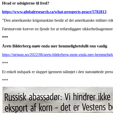
Hvad er udsigterne til fred?
https://www.globalresearch.ca/what-prospects-peace/5782813
”Den amerikanske krigsmaskine består af det amerikanske militær-/
Førstnævnte kræver en fjende for at retfærdiggøre sikkerhedsagenture
***
Årets Bilderberg-møte enda mer hemmelighetsfullt enn vanlig
https://steigan.no/2022/06/arets-bilderberg-mote-enda-mer-hemmelighe
***
Et enkelt indspark er sluppet igennem nåleøjet i den statsstøttede press
***