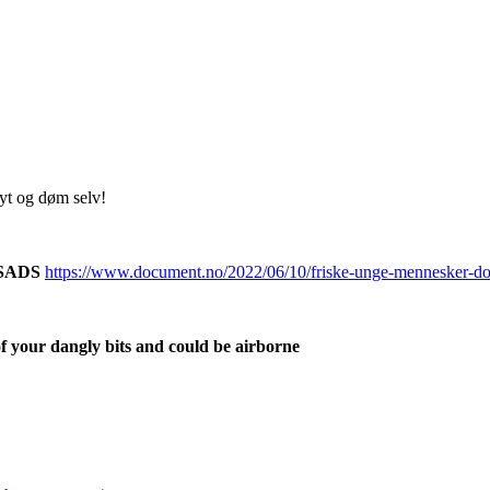
 lyt og døm selv!
t SADS
https://www.document.no/2022/06/10/friske-unge-mennesker-dor-
 your dangly bits and could be airborne