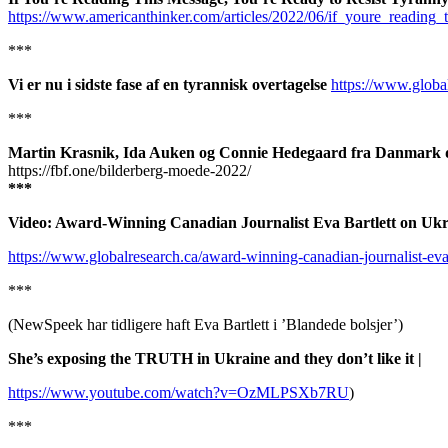
https://www.americanthinker.com/articles/2022/06/if_youre_reading_
***
Vi er nu i sidste fase af en tyrannisk overtagelse
https://www.globa
***
Martin Krasnik, Ida Auken og Connie Hedegaard fra Danmark d
https://fbf.one/bilderberg-moede-2022/
***
Video: Award-Winning Canadian Journalist Eva Bartlett on Ukr
https://www.globalresearch.ca/award-winning-canadian-journalist-eva
***
(NewSpeek har tidligere haft Eva Bartlett i ’Blandede bolsjer’)
She’s exposing the TRUTH in Ukraine and they don’t like it |
https://www.youtube.com/watch?v=OzMLPSXb7RU
)
***