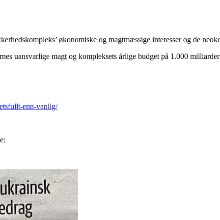
sikkerhedskompleks’ økonomiske og magtmæssige interesser og de neoko
rnes uansvarlige magt og kompleksets årlige budget på 1.000 milliarder 
tsfullt-enn-vanlig/
e: