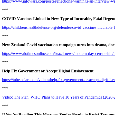
https://www.infowars.com/posts/reflections-warnings-an-interview-wi
***
COVID Vaccines Linked to New Type of Incurable, Fatal Degene
https://childrenshealthdefense.org/defender/covid-vaccines-incurable-f
***
New Zealand Covid vaccination campaign turns into drama, doct
https://www.riotimesonline.com/brazil-news/modern-day-censorship/n
***
Help Fix Government or Accept Digital Enslavement
https://tube.solari.com/videos/help-fix-government-or-accept-digital-
***
Video: The Plan. WHO Plans to Have 10 Years of Pandemics (2020-2
***
If You’re Reading This Message, You’re Ready to Resist Tyrann