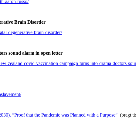
th-aaron-russo/
rative Brain Disorder
atal-degenerative-brain-disorder/
ors sound alarm in open letter
ew-zealand-covid-vaccination-campaign-turns-into-drama-doctors-sound
enslavement/
030). “Proof that the Pandemic was Planned with a Purpose”
(bragt ti
y