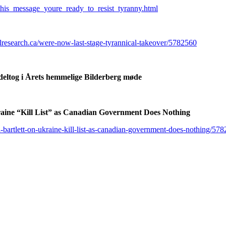
this_message_youre_ready_to_resist_tyranny.html
lresearch.ca/were-now-last-stage-tyrannical-takeover/5782560
eltog i Årets hemmelige Bilderberg møde
aine “Kill List” as Canadian Government Does Nothing
-bartlett-on-ukraine-kill-list-as-canadian-government-does-nothing/57