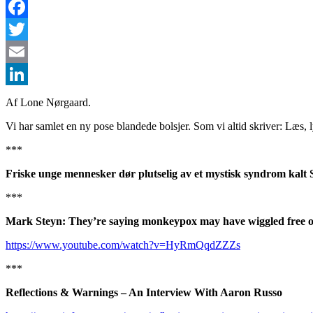
Facebook
Twitter
Email
LinkedIn
Af Lone Nørgaard.
Vi har samlet en ny pose blandede bolsjer. Som vi altid skriver: Læs,
***
Friske unge mennesker dør plutselig av et mystisk syndrom kal
***
Mark Steyn: They’re saying monkeypox may have wiggled free of
https://www.youtube.com/watch?v=HyRmQqdZZZs
***
Reflections & Warnings – An Interview With Aaron Russo