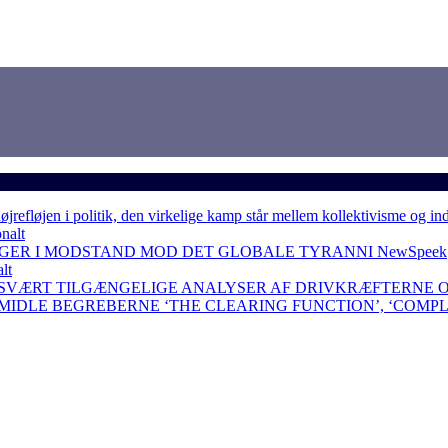
løjen i politik, den virkelige kamp står mellem kollektivisme og in
nalt
NGER I MODSTAND MOD DET GLOBALE TYRANNI
NewSpeek
lt
 SVÆRT TILGÆNGELIGE ANALYSER AF DRIVKRÆFTERNE 
RMIDLE BEGREBERNE ‘THE CLEARING FUNCTION’, ‘COMP