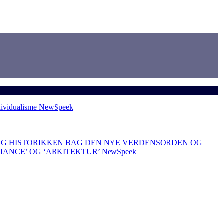
dividualisme
NewSpeek
OG HISTORIKKEN BAG DEN NYE VERDENSORDEN OG
LIANCE’ OG ‘ARKITEKTUR’
NewSpeek