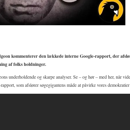
geon kommenterer den lækkede interne Google-rapport, der afslø
ng af folks holdninger.
geons underholdende og skarpe analyser. Se – og hør – med her, når v
rapport, som afslører søgegigantens måde at påvirke vores demokratier