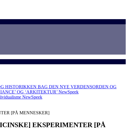
OG HISTORIKKEN BAG DEN NYE VERDENSORDEN OG
LIANCE’ OG ‘ARKITEKTUR’
NewSpeek
dividualisme
NewSpeek
TER [PÅ MENNESKER]
CINSKE] EKSPERIMENTER [PÅ