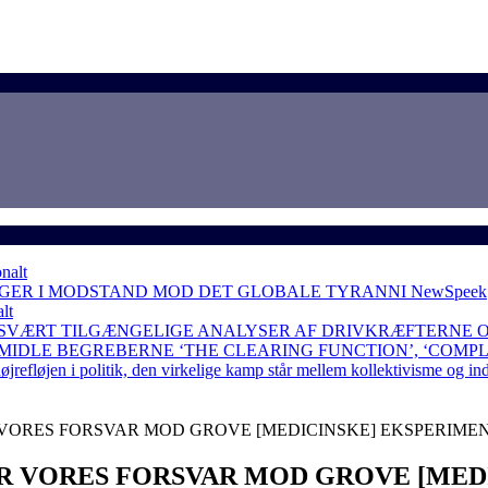
nalt
NGER I MODSTAND MOD DET GLOBALE TYRANNI
NewSpeek
lt
 SVÆRT TILGÆNGELIGE ANALYSER AF DRIVKRÆFTERNE 
RMIDLE BEGREBERNE ‘THE CLEARING FUNCTION’, ‘COMP
løjen i politik, den virkelige kamp står mellem kollektivisme og in
VORES FORSVAR MOD GROVE [MEDICINSKE] EKSPERIMEN
R VORES FORSVAR MOD GROVE [MEDI