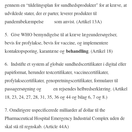
gennem en “tildelingsplan for sundhedsprodukter” for at kræve, at
udviklede stater, der er parter, leverer produkter til
pandemibekæmpelse som anvist. (Artikel 13A)
5. Give WHO bemyndigelse til at kræve lægeundersøgelser,
bevis for profylakse, bevis for vaccine, og implementere
behandling
kontaktopsporing, karantæne og
. (Artikel 18)
6. Indstifte et system af globale sundhedscertifikater i digital eller
papirformat, herunder testcertifikater, vaccinecertifikater,
profylaksecertifikater, genopretningscertifikater, formularer til
passagersøgning og en rejsendes helbredserklæring. (Artikel
18, 23, 24, 27, 28, 31, 35, 36 og 44 og bilag 6, 7 og 8.)
7. Omdirigere uspecificerede milliarder af dollar til
the
Pharmaceutical Hospital Emergency Industrial Complex uden de
skal stå ril regnskab. (Article 44A)