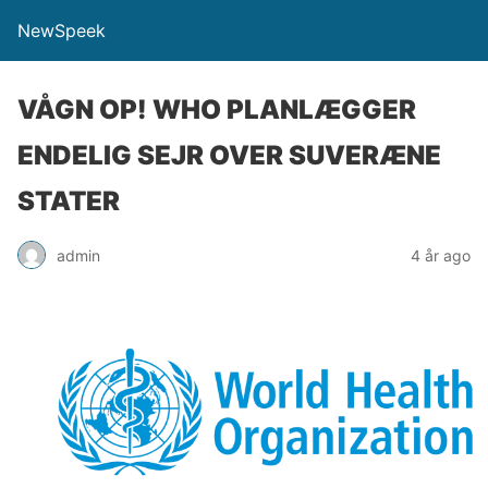
NewSpeek
VÅGN OP! WHO PLANLÆGGER
ENDELIG SEJR OVER SUVERÆNE
STATER
admin
4 år ago