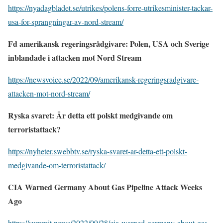
https://nyadagbladet.se/utrikes/polens-forre-utrikesminister-tackar-
usa-for-sprangningar-av-nord-stream/
Fd amerikansk regeringsrådgivare: Polen, USA och Sverige
inblandade i attacken mot Nord Stream
https://newsvoice.se/2022/09/amerikansk-regeringsradgivare-
attacken-mot-nord-stream/
Ryska svaret: Är detta ett polskt medgivande om
terroristattack?
https://nyheter.swebbtv.se/ryska-svaret-ar-detta-ett-polskt-
medgivande-om-terroristattack/
CIA Warned Germany About Gas Pipeline Attack Weeks
Ago
https://summit.news/2022/09/28/cia-warned-germany-about-gas-