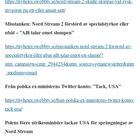
https://nyheter.swebbtv.se/nord-stream-2-skulle-stoppas-vid-rysk-
invasion-pa-ett-eller-annat-satt/
Misstanken: Nord Stream 2 förstörd av specialstyrkor eller
ubåt – ”Allt talar emot slumpen”
https://nyheter.swebbtv.se/misstanken-nord-stream-2-forstord-av-
specialstyrkor-eller-ubat-allt-talar-emot-en-slump/?
utm_campaign=cmp_2944234&utm_source=getanewsletter&utm
_medium=email
Från polska ex-ministerns Twitter-konto: ”Tack, USA”
https://nyheter.swebbtv.se/fran-polska-ex-ministerns-twitter-konto-
tack-usa/
Polens förre utrikesminister tackar USA för sprängningar av
Nord Stream