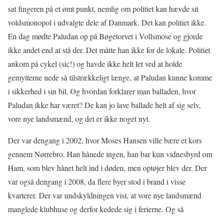
sat fingeren på et ømt punkt, nemlig om politiet kan hævde sit
voldsmonopol i udvalgte dele af Danmark. Det kan politiet ikke.
En dag mødte Paludan op på Bøgetorvet i Vollsmose og gjorde
ikke andet end at stå der. Det måtte han ikke for de lokale. Politiet
ankom på cykel (sic!) og havde ikke helt let ved at holde
gemytterne nede så tilstrækkeligt længe, at Paludan kunne komme
i sikkerhed i sin bil. Og hvordan forklarer man balladen, hvor
Paludan ikke har været? De kan jo lave ballade helt af sig selv,
vore nye landsmænd, og det er ikke noget nyt.
Der var dengang i 2002, hvor Moses Hansen ville bære et kors
gennem Nørrebro. Han hånede ingen, han bar kun vidnesbyrd om
Ham, som blev hånet helt ind i døden, men optøjer blev der. Der
var også dengang i 2008, da flere byer stod i brand i visse
kvarterer. Der var undskyldningen vist, at vore nye landsmænd
manglede klubhuse og derfor kedede sig i ferierne. Og så