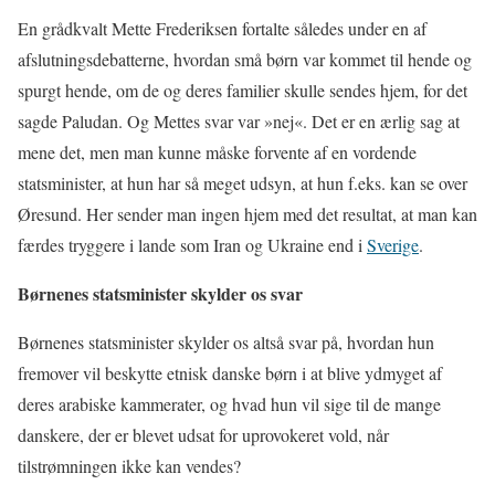
En grådkvalt Mette Frederiksen fortalte således under en af
afslutningsdebatterne, hvordan små børn var kommet til hende og
spurgt hende, om de og deres familier skulle sendes hjem, for det
sagde Paludan. Og Mettes svar var »nej«. Det er en ærlig sag at
mene det, men man kunne måske forvente af en vordende
statsminister, at hun har så meget udsyn, at hun f.eks. kan se over
Øresund. Her sender man ingen hjem med det resultat, at man kan
færdes tryggere i lande som Iran og Ukraine end i
Sverige
.
Børnenes statsminister skylder os svar
Børnenes statsminister skylder os altså svar på, hvordan hun
fremover vil beskytte etnisk danske børn i at blive ydmyget af
deres arabiske kammerater, og hvad hun vil sige til de mange
danskere, der er blevet udsat for uprovokeret vold, når
tilstrømningen ikke kan vendes?