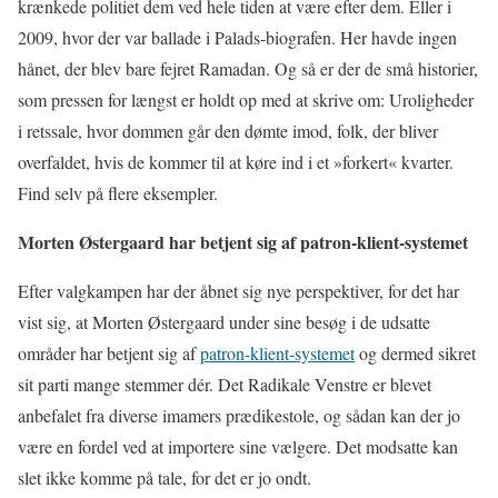
krænkede politiet dem ved hele tiden at være efter dem. Eller i
2009, hvor der var ballade i Palads-biografen. Her havde ingen
hånet, der blev bare fejret Ramadan. Og så er der de små historier,
som pressen for længst er holdt op med at skrive om: Uroligheder
i retssale, hvor dommen går den dømte imod, folk, der bliver
overfaldet, hvis de kommer til at køre ind i et »forkert« kvarter.
Find selv på flere eksempler.
Morten Østergaard har betjent sig af patron-klient-systemet
Efter valgkampen har der åbnet sig nye perspektiver, for det har
vist sig, at Morten Østergaard under sine besøg i de udsatte
områder har betjent sig af
patron-klient-systemet
og dermed sikret
sit parti mange stemmer dér. Det Radikale Venstre er blevet
anbefalet fra diverse imamers prædikestole, og sådan kan der jo
være en fordel ved at importere sine vælgere. Det modsatte kan
slet ikke komme på tale, for det er jo ondt.