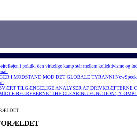
løjen i politik, den virkelige kamp står mellem kollektivisme og in
nalt
NGER I MODSTAND MOD DET GLOBALE TYRANNI
NewSpeek
lt
 SVÆRT TILGÆNGELIGE ANALYSER AF DRIVKRÆFTERNE 
RMIDLE BEGREBERNE ‘THE CLEARING FUNCTION’, ‘COMP
ORÆLDET
 FORÆLDET