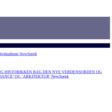
dividualisme
NewSpeek
OG HISTORIKKEN BAG DEN NYE VERDENSORDEN OG
LIANCE’ OG ‘ARKITEKTUR’
NewSpeek