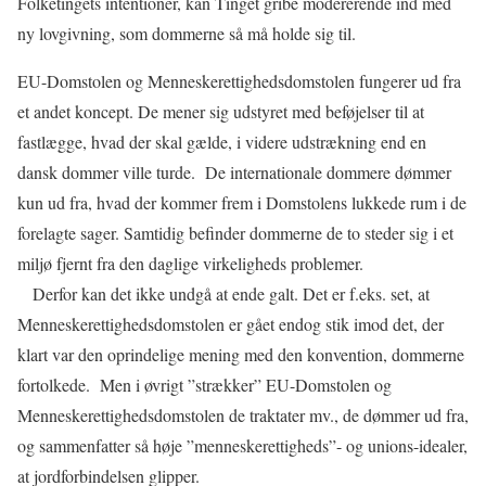
Folketingets intentioner, kan Tinget gribe modererende ind med
ny lovgivning, som dommerne så må holde sig til.
EU-Domstolen og Menneskerettighedsdomstolen fungerer ud fra
et andet koncept. De mener sig udstyret med beføjelser til at
fastlægge, hvad der skal gælde, i videre udstrækning end en
dansk dommer ville turde.
De internationale dommere dømmer
kun ud fra, hvad der kommer frem i Domstolens lukkede rum i de
forelagte sager. Samtidig befinder dommerne de to steder sig i et
miljø fjernt fra den daglige virkeligheds problemer.
Derfor kan det ikke undgå at ende galt. Det er f.eks. set, at
Menneskerettighedsdomstolen er gået endog stik imod det, der
klart var den oprindelige mening med den konvention, dommerne
fortolkede.
Men i øvrigt ”strækker” EU-Domstolen og
Menneskerettighedsdomstolen de traktater mv., de dømmer ud fra,
og sammenfatter så høje ”menneskerettigheds”- og unions-idealer,
at jordforbindelsen glipper.