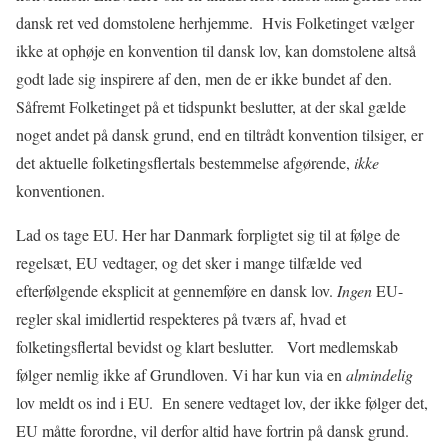
dansk ret ved domstolene herhjemme.
Hvis Folketinget vælger
ikke at ophøje en konvention til dansk lov, kan domstolene altså
godt lade sig inspirere af den, men de er ikke bundet af den.
Såfremt Folketinget på et tidspunkt beslutter, at der skal gælde
noget andet
på dansk grund, end en tiltrådt konvention tilsiger, er
det aktuelle folketingsflertals bestemmelse afgørende,
ikke
konventionen.
Lad os tage EU. Her har Danmark forpligtet sig til at følge de
regelsæt, EU vedtager, og det sker i mange tilfælde ved
efterfølgende eksplicit at gennemføre en dansk lov.
Ingen
EU-
regler skal imidlertid respekteres på tværs af, hvad et
folketingsflertal bevidst og klart beslutter.
Vort medlemskab
følger nemlig ikke af Grundloven. Vi har kun via en
almindelig
lov meldt os ind i EU.
En senere vedtaget lov, der ikke følger det,
EU måtte forordne, vil derfor altid have fortrin på dansk grund.