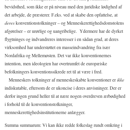
bevidsthed, som ikke er på niveau med den juridiske lødighed af
det arbejde, de præsterer. F.eks. ved at skabe den opfattelse, at
deres
konventionstolkninger – og Menneskerettighedsdomstolens
afgørelser – er urørlige og uangribelige.
Ydermere har de dyrket
flygtninges og indvandreres interesser i en sådan grad, at deres
virksomhed har understøttet en masseindvandring fra især
Nordafrika og Mellemøsten. Det var ikke konventionernes
intention, men ideologien har overtrumfet de europæiske
befolkningers konventionssikrede ret til at være i fred.
Menneskers tolkninger af menneskeskabte konventioner er
ikke
indiskutable, eftersom de er ukoncise i deres anvisninger. Der er
derfor ingen grund heller til at nære nogen overdreven ærbødighed
i forhold til de konventionstolkninger,
menneskerettighedsinstitutionerne anlægger.
Summa summarum: Vi kan ikke redde folkeslag rundt omkring i