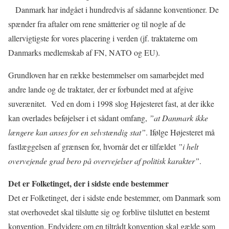
Danmark har indgået i hundredvis af sådanne konventioner. De
spænder fra aftaler om rene småtterier og til nogle af de
allervigtigste for vores placering i verden (jf. traktaterne om
Danmarks medlemskab af FN, NATO og EU).
Grundloven har en række bestemmelser om samarbejdet med
andre lande og de traktater, der er forbundet med at afgive
suverænitet.
Ved en dom i 1998 slog Højesteret fast, at der ikke
kan overlades beføjelser i et sådant omfang,
”at Danmark ikke
længere kan anses for en selvstændig stat”
. Ifølge Højesteret må
fastlæggelsen af grænsen for, hvornår det er tilfældet
”i helt
overvejende grad bero på overvejelser af politisk karakter”
.
Det er Folketinget, der i sidste ende bestemmer
Det er Folketinget, der i sidste ende bestemmer, om Danmark som
stat overhovedet skal tilslutte sig og forblive tilsluttet en bestemt
konvention. Endvidere om en tiltrådt konvention skal gælde som