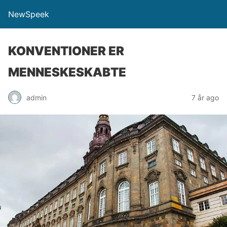
NewSpeek
KONVENTIONER ER
MENNESKESKABTE
admin
7 år ago