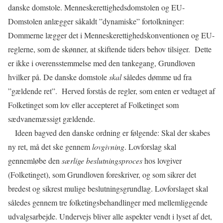
danske domstole. Menneskerettighedsdomstolen og EU-
Domstolen anlægger såkaldt ”dynamiske” fortolkninger:
Dommerne lægger det i Menneskerettighedskonventionen og EU-
reglerne, som de skønner, at skiftende tiders behov tilsiger.
Dette
er ikke i overensstemmelse med den tankegang, Grundloven
hvilker på. De danske domstole
skal
således dømme ud fra
”gældende ret”.
Herved forstås de regler, som enten er vedtaget af
Folketinget som lov eller accepteret af Folketinget som
sædvanemæssigt gældende.
Ideen bagved den danske ordning er følgende: Skal der skabes
ny ret, må det ske gennem
lovgivning
. Lovforslag skal
gennemløbe den
særlige beslutningsproces
hos lovgiver
(Folketinget), som Grundloven foreskriver, og som sikrer det
bredest og sikrest mulige beslutningsgrundlag. Lovforslaget skal
således gennem tre folketingsbehandlinger med mellemliggende
udvalgsarbejde. Undervejs bliver alle aspekter vendt i lyset af det,