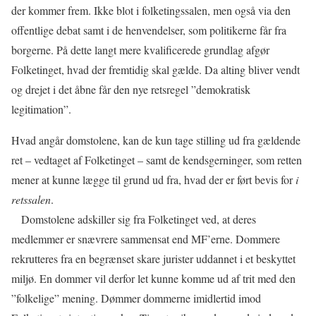
der kommer frem. Ikke blot i folketingssalen, men også via den
offentlige debat samt i de henvendelser, som politikerne får fra
borgerne. På dette langt mere kvalificerede grundlag afgør
Folketinget, hvad der fremtidig skal gælde. Da alting bliver vendt
og drejet i det åbne får den nye retsregel ”demokratisk
legitimation”.
Hvad angår domstolene, kan de kun tage stilling ud fra gældende
ret – vedtaget af Folketinget – samt de kendsgerninger, som retten
mener at kunne lægge til grund ud fra, hvad der er ført bevis for
i
retssalen
.
Domstolene adskiller sig fra Folketinget ved, at deres
medlemmer er snævrere sammensat end MF’erne. Dommere
rekrutteres fra en begrænset skare jurister uddannet i et beskyttet
miljø. En dommer vil derfor let kunne komme ud af trit med den
”folkelige” mening. Dømmer dommerne imidlertid imod