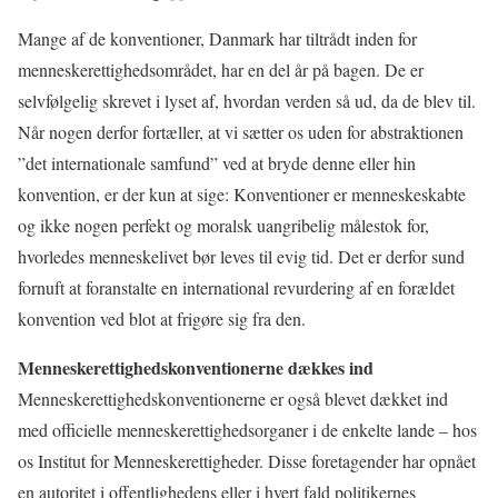
Mange af de konventioner, Danmark har tiltrådt inden for
menneskerettighedsområdet, har en del år på bagen. De er
selvfølgelig skrevet i lyset af, hvordan verden så ud, da de blev til.
Når nogen derfor fortæller, at vi sætter os uden for abstraktionen
”det internationale samfund” ved at bryde denne eller hin
konvention, er der kun at sige: Konventioner er menneskeskabte
og ikke nogen perfekt og moralsk uangribelig målestok for,
hvorledes menneskelivet bør leves til evig tid. Det er derfor sund
fornuft at foranstalte en international revurdering af en forældet
konvention ved blot at frigøre sig fra den.
Menneskerettighedskonventionerne dækkes ind
Menneskerettighedskonventionerne er også blevet dækket ind
med officielle menneskerettighedsorganer i de enkelte lande – hos
os Institut for Menneskerettigheder. Disse foretagender har opnået
en autoritet i offentlighedens eller i hvert fald politikernes