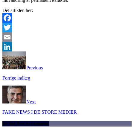
indvandring af permanent karakter.
Del artiklen her:
Facebook
Twitter
Email
LinkedIn
Previous
Forrige indlæg
Next
FAKE NEWS I DE STORE MEDIER
Be the first to comment