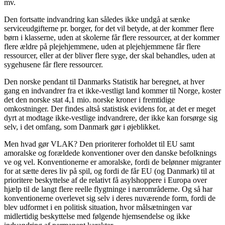
mv.
Den fortsatte indvandring kan således ikke undgå at sænke
serviceudgifterne pr. borger, for det vil betyde, at der kommer flere
børn i klasserne, uden at skolerne får flere ressourcer, at der kommer
flere ældre på plejehjemmene, uden at plejehjemmene får flere
ressourcer, eller at der bliver flere syge, der skal behandles, uden at
sygehusene får flere ressourcer.
Den norske pendant til Danmarks Statistik har beregnet, at hver
gang en indvandrer fra et ikke-vestligt land kommer til Norge, koster
det den norske stat 4,1 mio. norske kroner i fremtidige
omkostninger. Der findes altså statistisk evidens for, at det er meget
dyrt at modtage ikke-vestlige indvandrere, der ikke kan forsørge sig
selv, i det omfang, som Danmark gør i øjeblikket.
Men hvad gør VLAK? Den prioriterer forholdet til EU samt
amoralske og forældede konventioner over den danske befolknings
ve og vel. Konventionerne er amoralske, fordi de belønner migranter
for at sætte deres liv på spil, og fordi de får EU (og Danmark) til at
prioritere beskyttelse af de relativt få asylshoppere i Europa over
hjælp til de langt flere reelle flygtninge i nærområderne. Og så har
konventionerne overlevet sig selv i deres nuværende form, fordi de
blev udformet i en politisk situation, hvor målsætningen var
midlertidig beskyttelse med følgende hjemsendelse og ikke