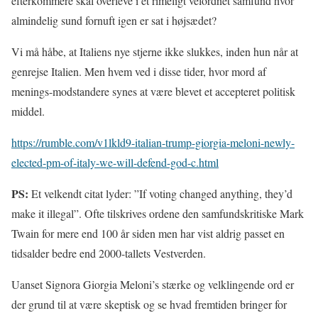
efterkommere skal overleve i et rimeligt velordnet samfund hvor
almindelig sund fornuft igen er sat i højsædet?
Vi må håbe, at Italiens nye stjerne ikke slukkes, inden hun når at
genrejse Italien. Men hvem ved i disse tider, hvor mord af
menings-modstandere synes at være blevet et accepteret politisk
middel.
https://rumble.com/v1lkld9-italian-trump-giorgia-meloni-newly-
elected-pm-of-italy-we-will-defend-god-c.html
PS:
Et velkendt citat lyder: ”If voting changed anything, they’d
make it illegal”. Ofte tilskrives ordene den samfundskritiske Mark
Twain for mere end 100 år siden men har vist aldrig passet en
tidsalder bedre end 2000-tallets Vestverden.
Uanset Signora Giorgia Meloni’s stærke og velklingende ord er
der grund til at være skeptisk og se hvad fremtiden bringer for