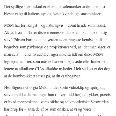
Det sydlige stjerneskud er efter alle solemærker at dømme just
blevet valgt til Italiens nye og første kvindelige statsminister.
MSM har for længst – og naturligvis – dømt hende som nazist.
Ak ja, hvornår lærer disse mennesker, at de kun kan tale om sig
selv? Ethvert barn i denne verden uden ringeste kendskab til
begreber som psykologi og projektioner ved, at ”det man siger, er
man selv” – eller hvad? Det siger ikke så lidt om disse MSM-
løgnejournalister, som måske bare er ubegavede eller finder det
lettere at afkalkere CIAs såkaldte nyheder. Helt sikkert er det dog,
at de bombesikkert satser på, at du er ubegavet.
Hør Signora Giorgia Meloni i det korte videoklip og spørg dig
selv, om ikke de meninger hun (i hvert fald her) udtrykker, præcis
er hvad menneskene i vores slidte og selvmorderiske Vestverden
har brug for – altså de af os som ønsker, at vi og vores