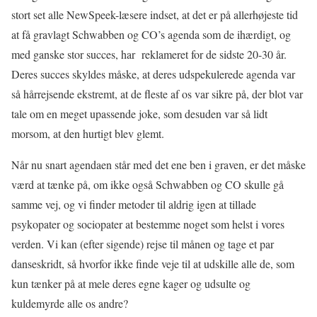
stort set alle NewSpeek-læsere indset, at det er på allerhøjeste tid
at få gravlagt Schwabben og CO’s agenda som de ihærdigt, og
med ganske stor succes, har
reklameret for de sidste 20-30 år.
Deres succes skyldes måske, at deres udspekulerede agenda var
så hårrejsende ekstremt, at de fleste af os var sikre på, der blot var
tale om en meget upassende joke, som desuden var så lidt
morsom, at den hurtigt blev glemt.
Når nu snart agendaen står med det ene ben i graven, er det måske
værd at tænke på, om ikke også Schwabben og CO skulle gå
samme vej, og vi finder metoder til aldrig igen at tillade
psykopater og sociopater at bestemme noget som helst i vores
verden. Vi kan (efter sigende) rejse til månen og tage et par
danseskridt, så hvorfor ikke finde veje til at udskille alle de, som
kun tænker på at mele deres egne kager og udsulte og
kuldemyrde alle os andre?