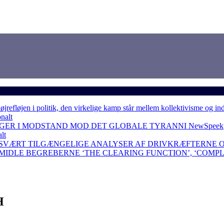
løjen i politik, den virkelige kamp står mellem kollektivisme og in
nalt
NGER I MODSTAND MOD DET GLOBALE TYRANNI
NewSpeek
lt
 SVÆRT TILGÆNGELIGE ANALYSER AF DRIVKRÆFTERNE 
RMIDLE BEGREBERNE ‘THE CLEARING FUNCTION’, ‘COMP
H