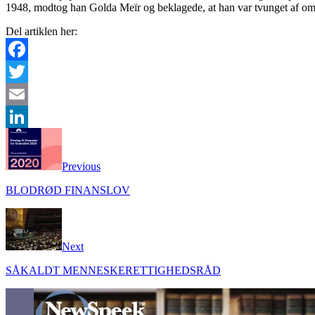
1948, modtog han Golda Meïr og beklagede, at han var tvunget af omstæ
Del artiklen her:
Facebook
Twitter
Email
LinkedIn
Previous
BLODRØD FINANSLOV
Next
SÅKALDT MENNESKERETTIGHEDSRÅD