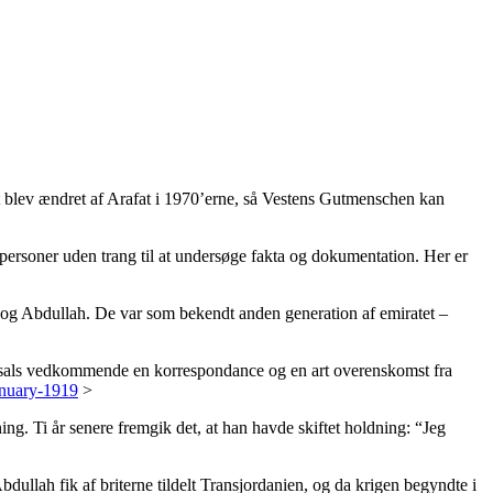
rst blev ændret af Arafat i 1970’erne, så Vestens Gutmenschen kan
ersoner uden trang til at undersøge fakta og dokumentation. Her er
al og Abdullah. De var som bekendt anden generation af emiratet –
 Faisals vedkommende en korrespondance og en art overenskomst fra
anuary-1919
>
ng. Ti år senere fremgik det, at han havde skiftet holdning: “Jeg
bdullah fik af briterne tildelt Transjordanien, og da krigen begyndte i