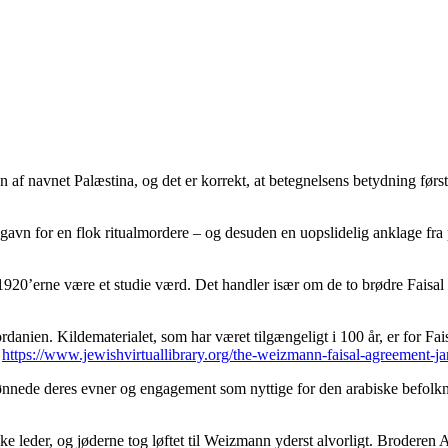
en af navnet Palæstina, og det er korrekt, at betegnelsens betydning fø
n for en flok ritualmordere – og desuden en uopslidelig anklage fra p
e i 1920’erne være et studie værd. Det handler især om de to brødre Fais
ordanien. Kildematerialet, som har været tilgængeligt i 100 år, er for
<
https://www.jewishvirtuallibrary.org/the-weizmann-faisal-agreement-j
skønnede deres evner og engagement som nyttige for den arabiske befolkni
ke leder, og jøderne tog løftet til Weizmann yderst alvorligt. Broderen A