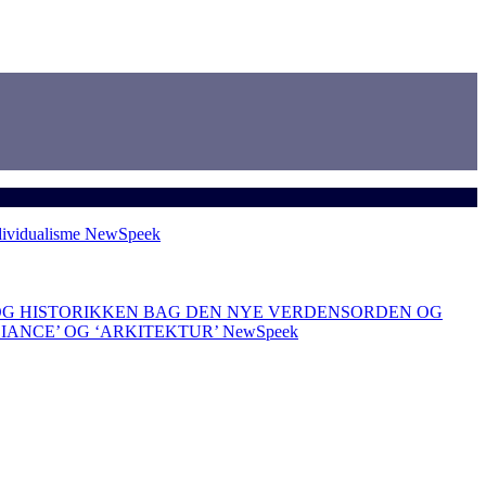
dividualisme
NewSpeek
OG HISTORIKKEN BAG DEN NYE VERDENSORDEN OG
LIANCE’ OG ‘ARKITEKTUR’
NewSpeek