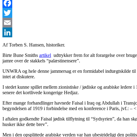
Facebook
Twitter
Email
LinkedIn
Af Torben S. Hansen, historiker.
Birte Bune Smiths
artikel
udtrykker frem for alt forargelse over brug
jamre over de stakkels “palæstinensere”.
UNWRA og hele denne jammersag er en formidabel indtægtskilde til gav
intet at diskutere.
I stedet kunne spillet mellem zionistiske / jødiske og arabiske leder
senere det kortlivede kongerige Hedjaz.
Efter mange forhandlinger havnede Faisal i Iraq og Abdullah i Transj
begyndelsen af 1919 i forbindelse med en konference i Paris, jvf.: – 
I aftalen godkendte Faisal jødisk tilflytning til “Sydsyrien”, da han 
husker ikke dette brev”.
Men i den opsplittede arabiske verden var han ubestrideligt den politis