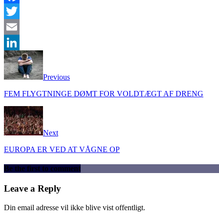
Facebook
Twitter
Email
LinkedIn
Previous
FEM FLYGTNINGE DØMT FOR VOLDTÆGT AF DRENG
Next
EUROPA ER VED AT VÅGNE OP
Be the first to comment
Leave a Reply
Din email adresse vil ikke blive vist offentligt.