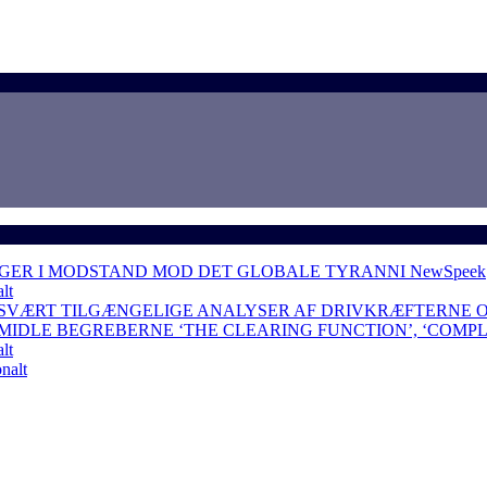
NGER I MODSTAND MOD DET GLOBALE TYRANNI
NewSpeek
lt
 SVÆRT TILGÆNGELIGE ANALYSER AF DRIVKRÆFTERNE 
RMIDLE BEGREBERNE ‘THE CLEARING FUNCTION’, ‘COMP
lt
nalt