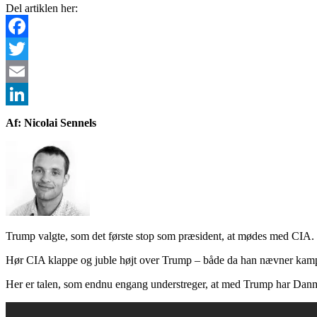
Del artiklen her:
Facebook
Twitter
Email
LinkedIn
Af: Nicolai Sennels
Trump valgte, som det første stop som præsident, at mødes med CIA.
Hør CIA klappe og juble højt over Trump – både da han nævner kampen
Her er talen, som endnu engang understreger, at med Trump har Danm