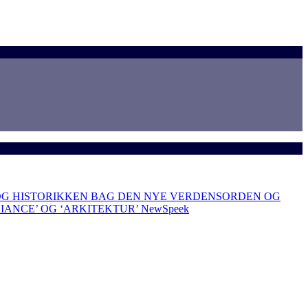
OG HISTORIKKEN BAG DEN NYE VERDENSORDEN OG
LIANCE’ OG ‘ARKITEKTUR’
NewSpeek