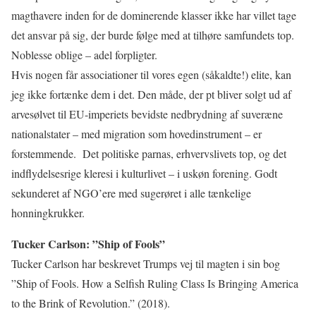
magthavere inden for de dominerende klasser ikke har villet tage
det ansvar på sig, der burde følge med at tilhøre samfundets top.
Noblesse oblige – adel forpligter.
Hvis nogen får associationer til vores egen (såkaldte!) elite, kan
jeg ikke fortænke dem i det. Den måde, der pt bliver solgt ud af
arvesølvet til EU-imperiets bevidste nedbrydning af suveræne
nationalstater – med migration som hovedinstrument – er
forstemmende.
Det politiske parnas, erhvervslivets top, og det
indflydelsesrige kleresi i kulturlivet – i uskøn forening. Godt
sekunderet af NGO’ere med sugerøret i alle tænkelige
honningkrukker.
Tucker Carlson: ”Ship of Fools”
Tucker Carlson har beskrevet Trumps vej til magten i sin bog
”Ship of Fools. How a Selfish Ruling Class Is Bringing America
to the Brink of Revolution.” (2018).