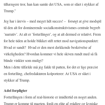
tilhængere tror, han kan samle det USA, som er slået i stykker af
Trump.”
Jeg har i årevis – med meget lidt succes! –
forsøgt at give modspil
til den alt for dominerende socialkonstruktivismes centrale begreb
’narrativ’. At alt er ’fortællinger’, og at alt dermed er relativt. Frem
for hele tiden at holde blikket stift rettet mod navigationspunktet:
Hvad er sandt?
Hvad er den mest dækkende beskrivelse af
virkeligheden? Hvordan kommer vi hele skiven rundt med så få
blinde vinkler som muligt?
Men i dette tilfælde må jeg falde til patten, for det er lige præcist
en fortælling, chefredaktøren kolporterer: At USA er slået i
stykker af Trump.
Adel forpligter
Fortællingen i form af real-historie er imidlertid en noget anden.
Trump er komme til magten, fordi en elite af grådige og kyniske