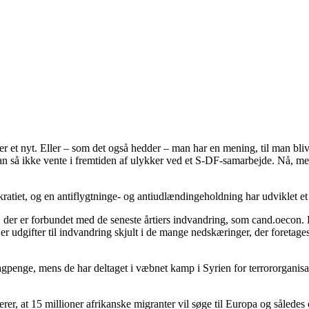
 et nyt. Eller – som det også hedder – man har en mening, til man bliver
man så ikke vente i fremtiden af ulykker ved et S-DF-samarbejde. Nå, 
iet, og en antiflygtninge- og antiudlændingeholdning har udviklet et po
 der er forbundet med de seneste årtiers indvandring, som cand.oecon. Eb
dgifter til indvandring skjult i de mange nedskæringer, der foretages ov
gpenge, mens de har deltaget i væbnet kamp i Syrien for terrororganisat
derer, at 15 millioner afrikanske migranter vil søge til Europa og såled