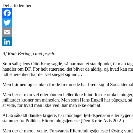
Del artiklen her:
Facebook
Twitter
Email
LinkedIn
Af Ruth Bering, cand.psych.
Som salig Jens Otto Krag sagde, så har man et standpunkt, til man tager
handler om DF. For helt stuerene, det bliver de aldrig, og hvad kan 
lidt stuerenhed har der vel sneget sig ind…
Men hørmen og stanken for de fremmede har bredt sig til Socialdemokrat
Men her er man vel efterhånden heller ikke blind for de omkostninger,
milliarder kroner om måneden. Men som Hans Engell har påpeget, så er u
at vide, for hvad man ikke ved, har man ikke ondt af.
At 36 såkaldt danske krigere, har modtaget førtidspension eller sygeda
stammer fra Politiets Efterretningstjeneste (Den Korte Avis 20.2.)
Men der er mere i vente. Forsvarets Efterretningstjeneste i Østrig vur