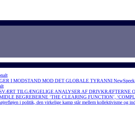
nalt
NGER I MODSTAND MOD DET GLOBALE TYRANNI
NewSpeek
lt
 SVÆRT TILGÆNGELIGE ANALYSER AF DRIVKRÆFTERNE 
RMIDLE BEGREBERNE ‘THE CLEARING FUNCTION’, ‘COMP
løjen i politik, den virkelige kamp står mellem kollektivisme og in