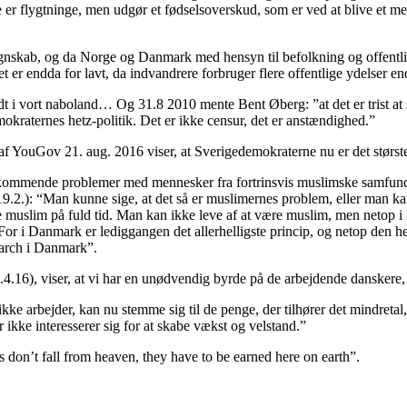
er flygtninge, men udgør et fødselsoverskud, som er ved at blive et me
skab, og da Norge og Danmark med hensyn til befolkning og offentlige u
llet er endda for lavt, da indvandrere forbruger flere offentlige ydelser 
dt i vort naboland… Og 31.8 2010 mente Bent Øberg: ”at det er trist a
okraternes hetz-politik. Det er ikke censur, det er anstændighed.”
f YouGov 21. aug. 2016 viser, at Sverigedemokraterne nu er det største
kommende problemer med mennesker fra fortrinsvis muslimske samfund. 
19.2.): “Man kunne sige, at det så er muslimernes problem, eller man ka
være muslim på fuld tid. Man kan ikke leve af at være muslim, men netop i
r i Danmark er lediggangen det allerhelligste princip, og netop den he
mmarch i Danmark”.
10.4.16), viser, at vi har en unødvendig byrde på de arbejdende danskere
kke arbejder, kan nu stemme sig til de penge, der tilhører det mindreta
r ikke interesserer sig for at skabe vækst og velstand.”
 don’t fall from heaven, they have to be earned here on earth”.