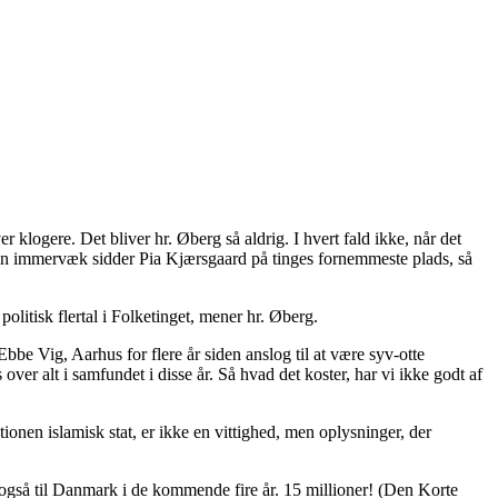
 klogere. Det bliver hr. Øberg så aldrig. I hvert fald ikke, når det
men immervæk sidder Pia Kjærsgaard på tinges fornemmeste plads, så
litisk flertal i Folketinget, mener hr. Øberg.
be Vig, Aarhus for flere år siden anslog til at være syv-otte
er alt i samfundet i disse år. Så hvad det koster, har vi ikke godt af
ionen islamisk stat, er ikke en vittighed, men oplysninger, der
es også til Danmark i de kommende fire år. 15 millioner! (Den Korte