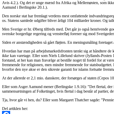
Avis 4.2.). Og det er unge mænd fra Afrika og Mellemøsten, som ikke 
Aamund i Berlingske 20.1.).
Den norske stat har fremlagt verdens mest omfattende indvandringsregn
os. Statens samlede udgifter bliver årligt 104 milliarder kroner. Og ta
Men Sverige er hr. Øberg tilfreds med. Det går jo også henrivende go
svenske borgerlige regering og venstrefløj forener sig mod Sverigedem
Siden er anstændigheden så gået fløjten. En meningsmåling foretaget a
Hvordan har man på arbejdsmarkedsfronten tænkt sig at håndtere de 
ikke kan varetage. Eller som Niels Lillelund skriver (Jyllands-Posten 
forstand, at her kan man fravælge at bestille noget til fordel for at 
fremmende for religionen, men mindre fremmende for statsbudgettet. Fo
hvorfor den nye akse er den sikreste garanti for islams fortsatte fre
At der allerede er 2,1 mio. danskere, der forsørges af staten (Cepos 
Eller som Asger Aamund mener (Berlingske 1.9.16): ”Det flertal, der i
sammensætningen af Folketinget, hvis flertal i dag består af partier, de
Tja, hvor går vi hen, du? Eller som Margaret Thatcher sagde: ”Pennies
Del artiklen her: