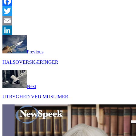
Facebook
Twitter
Email
LinkedIn
Previous
HALSOVERSKÆRINGER
Next
UTRYGHED VED MUSLIMER