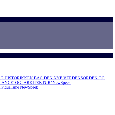
OG HISTORIKKEN BAG DEN NYE VERDENSORDEN OG
LIANCE’ OG ‘ARKITEKTUR’
NewSpeek
dividualisme
NewSpeek