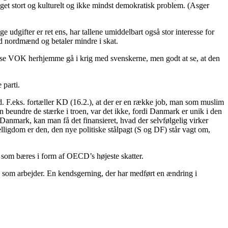
get stort og kulturelt og ikke mindst demokratisk problem. (Asger
dgifter er ret ens, har tallene umiddelbart også stor interesse for
end nordmænd og betaler mindre i skat.
t se VOK herhjemme gå i krig med svenskerne, men godt at se, at den
 parti.
F.eks. fortæller KD (16.2.), at der er en række job, man som muslim
n beundre de stærke i troen, var det ikke, fordi Danmark er unik i den
 Danmark, kan man få det finansieret, hvad der selvfølgelig virker
lligdom er den, den nye politiske stålpagt (S og DF) står vagt om,
, som bæres i form af OECD’s højeste skatter.
l, som arbejder. En kendsgerning, der har medført en ændring i