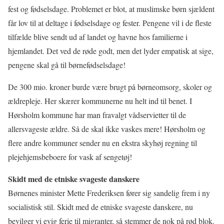
fest og fødselsdage. Problemet er blot, at muslimske børn sjældent
får lov til at deltage i fødselsdage og fester. Pengene vil i de fleste
tilfælde blive sendt ud af landet og havne hos familierne i
hjemlandet. Det ved de røde godt, men det lyder empatisk at sige,
pengene skal gå til børnefødselsdage!
De 300 mio. kroner burde være brugt på børneomsorg, skoler og
ældrepleje. Her skærer kommunerne nu helt ind til benet. I
Hørsholm kommune har man fravalgt vådservietter til de
allersvageste ældre. Så de skal ikke vaskes mere! Hørsholm og
flere andre kommuner sender nu en ekstra skyhøj regning til
plejehjemsbeboere for vask af sengetøj!
Skidt med de etniske svageste danskere
Børnenes minister Mette Frederiksen fører sig sandelig frem i ny
socialistisk stil. Skidt med de etniske svageste danskere, nu
bevilger vi evig ferie til migranter, så stemmer de nok på rød blok.