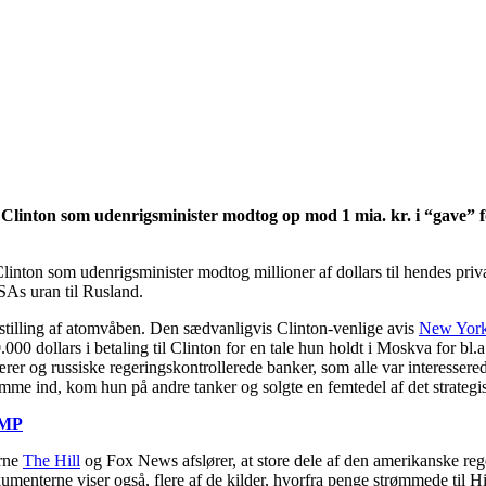
y Clinton som udenrigsminister modtog op mod 1 mia. kr. i “gave” 
nton som udenrigsminister modtog millioner af dollars til hendes priv
SAs uran til Rusland.
mstilling af atomvåben. Den sædvanligvis Clinton-venlige avis
New York
0.000 dollars i betaling til Clinton for en tale hun holdt i Moskva for b
rer og russiske regeringskontrollerede banker, som alle var interessered
mme ind, kom hun på andre tanker og solgte en femtedel af det strategis
UMP
erne
The Hill
og Fox News afslører, at store dele af den amerikanske rege
menterne viser også, flere af de kilder, hvorfra penge strømmede til Hil