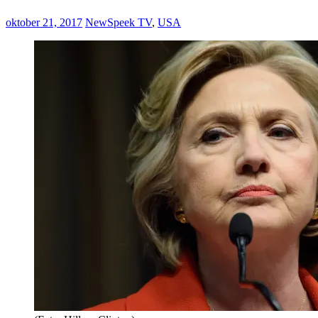
oktober 21, 2017
NewSpeek TV
,
USA