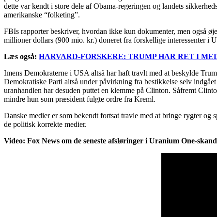
dette var kendt i store dele af Obama-regeringen og landets sikkerhed
amerikanske “folketing”.
FBIs rapporter beskriver, hvordan ikke kun dokumenter, men også øjenv
millioner dollars (900 mio. kr.) doneret fra forskellige interessenter 
Læs også:
HARVARD-FORSKERE: TRUMP HAR RET I ME
Imens Demokraterne i USA altså har haft travlt med at beskylde Trump
Demokratiske Parti altså under påvirkning fra bestikkelse selv indgå
uranhandlen har desuden puttet en klemme på Clinton. Såfremt Clinton 
mindre hun som præsident fulgte ordre fra Kreml.
Danske medier er som bekendt fortsat travle med at bringe rygter og 
de politisk korrekte medier.
Video: Fox News om de seneste afsløringer i Uranium One-skand