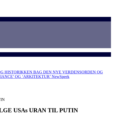
OG HISTORIKKEN BAG DEN NYE VERDENSORDEN OG
LIANCE’ OG ‘ARKITEKTUR’
NewSpeek
TIN
GE USAs URAN TIL PUTIN