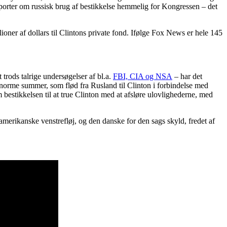
pporter om russisk brug af bestikkelse hemmelig for Kongressen – det
oner af dollars til Clintons private fond. Ifølge Fox News er hele 145
rods talrige undersøgelser af bl.a.
FBI, CIA og NSA
– har det
norme summer, som flød fra Rusland til Clinton i forbindelse med
bestikkelsen til at true Clinton med at afsløre ulovlighederne, med
erikanske venstrefløj, og den danske for den sags skyld, fredet af