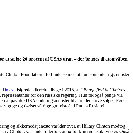
for at sælge 20 procent af USAs uran – der bruges til atomvåben
ate Clinton Foundation i forbindelse med at hun som udenrigsminister
 Times
afslørede allerede tilbage i 2015, at
“Penge flød til Clinton-
l.a. repræsentanter for den russiske regering. Hun fik også penge via
e i at påvirke USAs udenrigsminister til at underskrive salget. Først
k vigtige og dødsensfarlige grundstof til Putins Rusland.
ring og sikkerhedstjeneste var klar over, at Hillary Clinton modtog
lary Clinton, var under efterforskning for kriminelle aktiviteter. Også