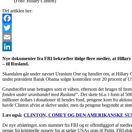
(Foto: Hillary Clinton)
Del artiklen her:
Facebook
Twitter
Email
LinkedIn
Nye dokumenter fra FBI bekræfter ifølge flere medier, at Hillar
– til Rusland.
Skandalen går under navnet Uranium One og handler om, at Hillary Cli
under præsident Barak Obama solgte kontrollen over 20 procent af U
Grundstoffet uran betragtes som et våben, eftersom det bruges til fre
fonden under uranhandel med Rusland”
. Det skete bl.a. i form af 50
millioner dollars i donationer til hendes fond, pengene kom fra aktionæ
havde Clinton afvist at skrive under, men da pengene begyndte at strø
Læs også:
CLINTON, COMEY OG DEN AMERIKANSKE S
De nye afsløringer, som stammer fra FBI og er offentliggjort af medi
penge fra kriminelle russere for at sælge USAs uran til Putin. FBI-doku