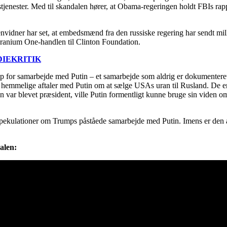
stjenester. Med til skandalen hører, at Obama-regeringen holdt FBIs ra
idner har set, at embedsmænd fra den russiske regering har sendt milli
i Uranium One-handlen til Clinton Foundation.
DIEKRITIK
 for samarbejde med Putin – et samarbejde som aldrig er dokumenteret t
et hemmelige aftaler med Putin om at sælge USAs uran til Rusland. De e
var blevet præsident, ville Putin formentligt kunne bruge sin viden om 
spekulationer om Trumps påståede samarbejde med Putin. Imens er den am
alen: