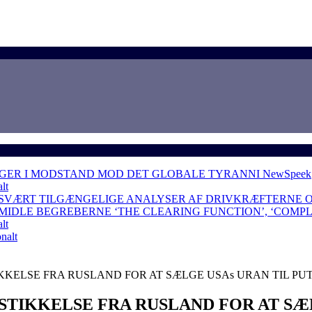
lt
 SVÆRT TILGÆNGELIGE ANALYSER AF DRIVKRÆFTERNE 
RMIDLE BEGREBERNE ‘THE CLEARING FUNCTION’, ‘COMP
lt
nalt
NGER I MODSTAND MOD DET GLOBALE TYRANNI
NewSpeek
KKELSE FRA RUSLAND FOR AT SÆLGE USAs URAN TIL PU
STIKKELSE FRA RUSLAND FOR AT SÆL